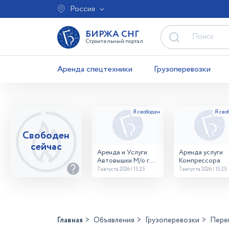
Россия
БИРЖА СНГ
Строительный портал
Аренда спецтехники
Грузоперевозки
Свободен
сейчас
Аренда и Услуги
Аренда услуги
Автовышки М/о г.
Компрессора
Домодедово
7 августа 2026 | 15:25
7 августа 2026 | 15:25
26,28,32 место
Главная
Объявления
Грузоперевозки
Перев