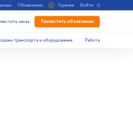
аказы
Объявления
Горячее
Войти
Разместить объявление
зместить заказ
одажа транспорта и оборудования
Работа