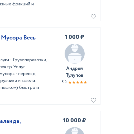
разных фракций и
1 000 ₽
 Мусора Весь
уги : Грузоперевозки,
пектр Услуг -
Андрей
мусора - переезд
Тулупов
грузчики и газели.
5.0
и пешком) быстро и
10 000 ₽
шаланда,