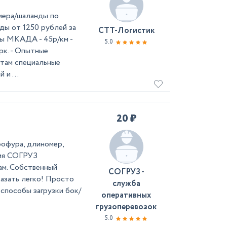
мера/шаланды по
ды от 1250 рублей за
СТТ-Логистик
елы МКАДА - 45р/км -
5.0
рк. - Опытные
нтам специальные
и ...
20 ₽
д
рофура, длиномер,
ния СОГРУЗ
ам. Собственный
СОГРУЗ -
казать легко! Просто
служба
 способы загрузки бок/
оперативных
грузоперевозок
5.0