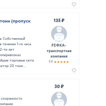
135 ₽
тонн (пропуск
а. Собственный
 течении 1-го часа.
РЕФКА -
2-ти лет
транспортная
зоперевозках
компания
йшие торговые сети.
5.0
тор 20 тонн ...
30 ₽
 сохранность
компания