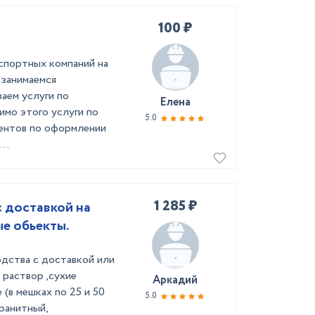
100 ₽
спортных компаний на
 занимаемся
ваем услуги по
Елена
имо этого услуги по
5.0
ментов по оформлении
..
1 285 ₽
 доставкой на
е обьекты.
дства с доставкой или
 раствор ,сухие
Аркадий
 (в мешках по 25 и 50
5.0
гранитный,