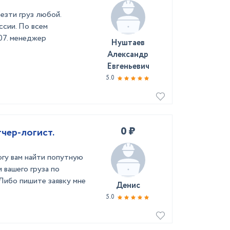
езти груз любой.
ссии. По всем
07. менеджер
Нуштаев
Александр
Евгеньевич
5.0
0 ₽
чер-логист.
огу вам найти попутную
 вашего груза по
ибо пишите заявку мне
Денис
5.0