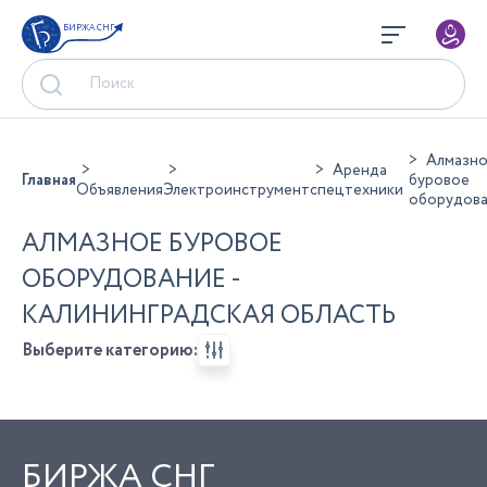
БИРЖА СНГ
Алмазн
Аренда
Главная
буровое
Объявления
Электроинструмент
спецтехники
оборудов
АЛМАЗНОЕ БУРОВОЕ
ОБОРУДОВАНИЕ -
КАЛИНИНГРАДСКАЯ ОБЛАСТЬ
Выберите категорию:
БИРЖА СНГ