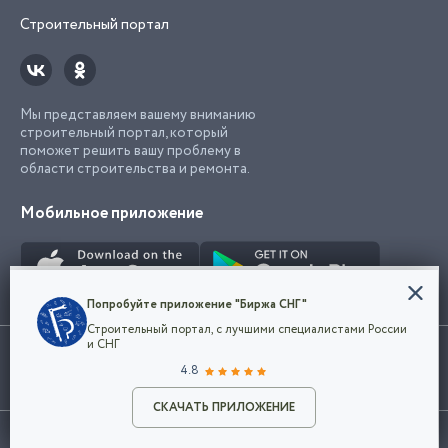
Строительный портал
Мы представляем вашему вниманию
строительный портал, который
поможет решить вашу проблему в
области строительства и ремонта.
Мобильное приложение
Конфиденциальность
Попробуйте приложение "Биржа СНГ"
Мы используем файлы cookie, чтобы сделать
Строительный портал, с лучшими специалистами России
наш сайт удобным для каждого
Использование сайта, в том числе подача объявлений, означает
и СНГ
пользователя. Оставаясь на сайте,
ОК
согласие с
пользовательским соглашением
. Все логотипы и торговые
4.8
вы соглашаетесь
марки представленные на сайте являются собственностью их
с
Политикой конфиденциальности компании
владельца.
Разместить объявление
и принимаете условия использования cookie.
СКАЧАТЬ ПРИЛОЖЕНИЕ
©2026
Биржа СНГ