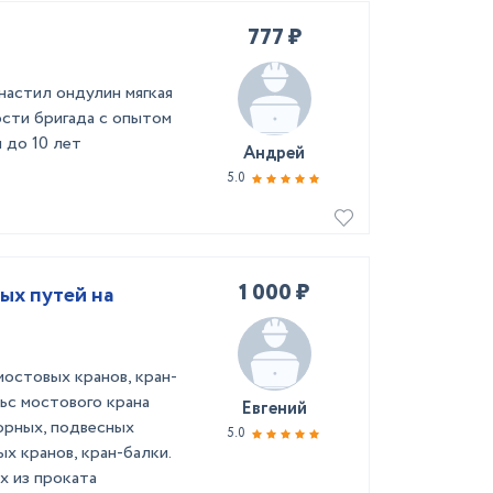
777 ₽
астил ондулин мягкая
сти бригада с опытом
 до 10 лет
Андрей
5.0
1 000 ₽
ых путей на
остовых кранов, кран-
ьс мостового крана
Евгений
орных, подвесных
5.0
х кранов, кран-балки.
х из проката