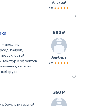
Алексей
5.0
800 ₽
рки
• Нанесение
роед, байрок,
а поверхностей
Альберт
ых текстур и эффектов
5.0
омещению, так и по
выбору м ...
350 ₽
а, брусчатка разной