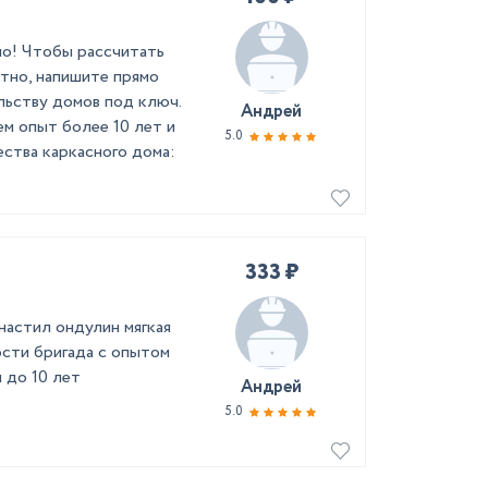
но! Чтобы рассчитать
тно, напишите прямо
льству домов под ключ.
Андрей
м опыт более 10 лет и
5.0
ства каркасного дома:
333 ₽
астил ондулин мягкая
сти бригада с опытом
 до 10 лет
Андрей
5.0