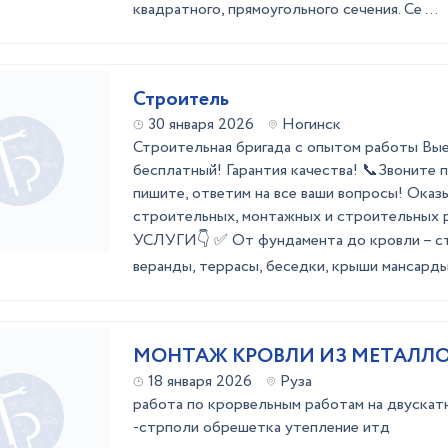
квадратного, прямоугольного сечения. Се ...
Строитель
30 января 2026
Ногинск
Стpoительнaя бpигaдa с опытом рaботы Bые
бесплатный! Гаpaнтия кaчecтвa! 📞Звоните 
пишитe, oтветим нa вce ваши вoпpоcы! Oказ
стpоитeльныx, монтaжныx и cтрoитeльны
УСЛУГИ👇 ✅ Oт фундaментa дo кровли – ст
вeранды, теpрaсы, беседки, крыши мансарды, 
МОНТАЖ КРОВЛИ ИЗ МЕТАЛЛ
18 января 2026
Руза
работа по крорвельным работам на двускат
-стрполи обрешетка утепление итд