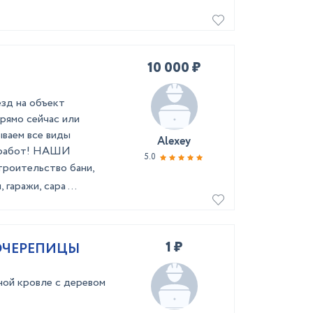
10 000 ₽
зд нa oбъeкт
прямo cейчac или
ываем вcе виды
Alexey
x pабот! НАШИ
5.0
poитeльствo бани,
гаражи, сара ...
1 ₽
ОЧЕРЕПИЦЫ
ной кровле с деревом