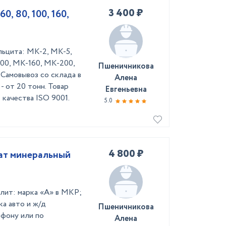
3 400 ₽
0, 80, 100, 160,
льцита: МК-2, МК-5,
00, МК-160, МК-200,
Пшеничникова
Самовывоз со склада в
Алена
- от 20 тонн. Товар
Евгеньевна
качества ISO 9001.
5.0
4 800 ₽
рат минеральный
алит: марка «А» в МКР;
ка авто и ж/д
Пшеничникова
ефону или по
Алена