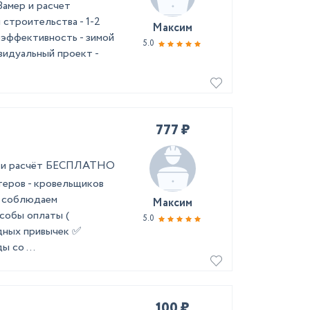
Замер и расчет
троительства - 1-2
Максим
оэффективность - зимой
5.0
видуальный проект -
777 ₽
ер и расчёт БЕСПЛАТНО
теров - кровельщиков
а соблюдаем
Максим
собы оплаты (
5.0
едных привычек ✅
 со ...
100 ₽