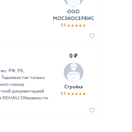
ООО
МОСЭКОСЕРВИС
5.0
0 ₽
во: РФ, РБ,
и Таджикистан только
ного союза)
Стройка
ектной документацией
5.0
ами REHAU Обязанности: