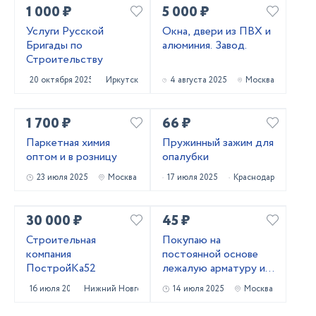
1 000 ₽
5 000 ₽
Услуги Русской
Окна, двери из ПВХ и
Бригады по
алюминия. Завод.
Строительству
20 октября 2025
Иркутск
4 августа 2025
Москва
1 700 ₽
66 ₽
Паркетная химия
Пружинный зажим для
оптом и в розницу
опалубки
23 июля 2025
Москва
17 июля 2025
Краснодар
30 000 ₽
45 ₽
Строительная
Покупаю на
компания
постоянной основе
ПостройКа52
лежалую арматуру и
металлопрокат!
16 июля 2025
Нижний Новгород
14 июля 2025
Москва
Самовывоз