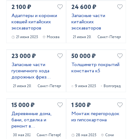
2 100 ₽
24 600 ₽
Адаптеры и коронки
Запасные части
ковшей китайских
китайских
экскаваторов
экскаваторов
21 июня 2025
Москва
21 июня 2025
Санкт-Петербург
23 000 ₽
50 000 ₽
Запасные части
Толщиметр покрытий
гусеничного хода
константа к5
дорожных фрез
Caterpillar PM620
21 июня 2025
Санкт-Петербург
9 июня 2025
Волгоград
15 000 ₽
1 500 ₽
Деревянные дома,
Монтаж перегородок
бани, отделка и
из гипсокартона
ремонт в
Приозерском и
30 мая 2025
Санкт-Петербург
28 мая 2025
Сочи
Выборгском районах