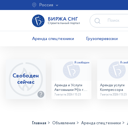
Россия
БИРЖА СНГ
Строительный портал
Аренда спецтехники
Грузоперевозки
Свободен
сейчас
Аренда и Услуги
Аренда услуги
Автовышки М/о г.
Компрессора
Домодедово
7 августа 2026 | 15:25
7 августа 2026 | 15:25
26,28,32 место
Главная
Объявления
Аренда спецтехники