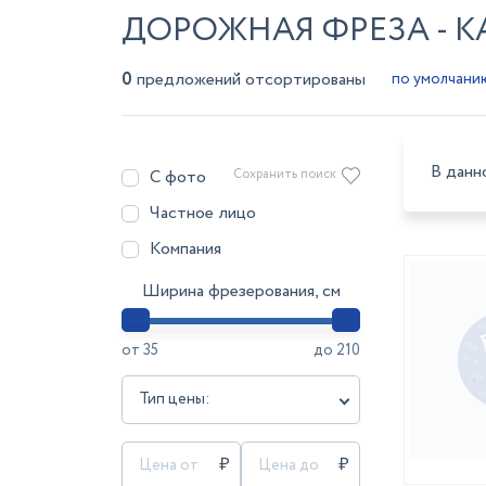
ДОРОЖНАЯ ФРЕЗА - 
0
предложений отсортированы
В данн
С фото
Сохранить поиск
Частное лицо
Компания
Ширина фрезерования, см
от
35
до
210
Тип цены: