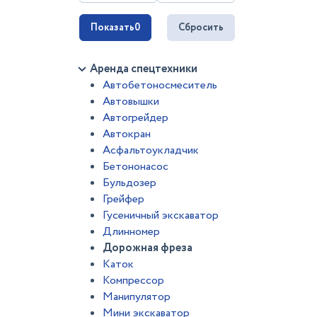
Показать
0
Сбросить
Аренда спецтехники
Автобетоносмеситель
Автовышки
Автогрейдер
Автокран
Асфальтоукладчик
Бетононасос
Бульдозер
Грейфер
Гусеничный экскаватор
Длинномер
Дорожная фреза
Каток
Компрессор
Манипулятор
Мини экскаватор