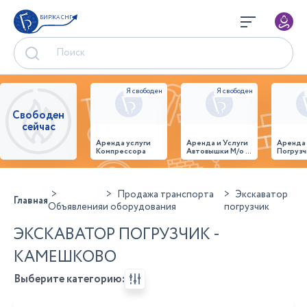
БИРЖА СНГ
Свободен
сейчас
Аренда услуги
Аренда и Услуги
Аренда
Компрессора
Автовышки М/о г.
Погрузч
Домодедово
26,28,32 место
Продажа транспорта
Экскаватор
Главная
Объявления
и оборудования
погрузчик
ЭКСКАВАТОР ПОГРУЗЧИК -
КАМЕШКОВО
Выберите категорию: