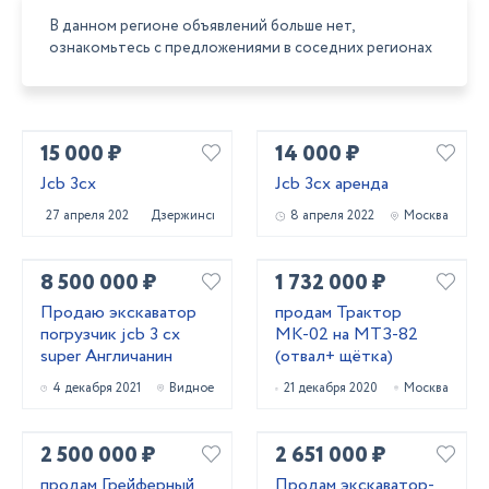
В данном регионе объявлений больше нет,
ознакомьтесь с предложениями в соседних регионах
15 000 ₽
14 000 ₽
Jcb 3cx
Jcb 3сх аренда
27 апреля 2022
Дзержинск
8 апреля 2022
Москва
8 500 000 ₽
1 732 000 ₽
Продаю экскаватор
продам Трактор
погрузчик jcb 3 cx
МК-02 на МТЗ-82
super Англичанин
(отвал+ щётка)
4 декабря 2021
Видное
21 декабря 2020
Москва
2 500 000 ₽
2 651 000 ₽
продам Грейферный
Продам экскаватор-