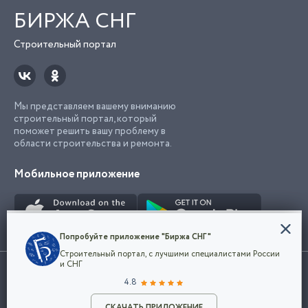
БИРЖА СНГ
Строительный портал
Мы представляем вашему вниманию
строительный портал, который
поможет решить вашу проблему в
области строительства и ремонта.
Мобильное приложение
Конфиденциальность
Попробуйте приложение "Биржа СНГ"
Мы используем файлы cookie, чтобы сделать
Строительный портал, с лучшими специалистами России
наш сайт удобным для каждого
Использование сайта, в том числе подача объявлений, означает
и СНГ
пользователя. Оставаясь на сайте,
ОК
согласие с
пользовательским соглашением
. Все логотипы и торговые
4.8
вы соглашаетесь
марки представленные на сайте являются собственностью их
с
Политикой конфиденциальности компании
владельца.
Разместить объявление
и принимаете условия использования cookie.
СКАЧАТЬ ПРИЛОЖЕНИЕ