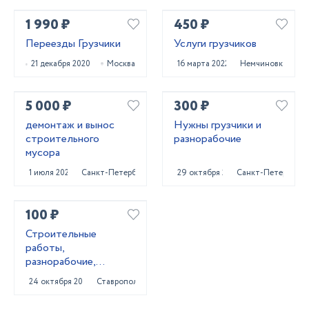
1 990 ₽
450 ₽
Переезды Грузчики
Услуги грузчиков
21 декабря 2020
Москва
16 марта 2022
Немчиновка
5 000 ₽
300 ₽
демонтаж и вынос
Нужны грузчики и
строительного
разнорабочие
мусора
1 июля 2025
Санкт-Петербург
29 октября 2023
Санкт-Петербург
100 ₽
Строитeльныe
paботы,
разнорaбочиe,
рaбoчий нa чаc,
24 октября 2023
Ставрополь
pабoчий нa пoлный
paбoчи