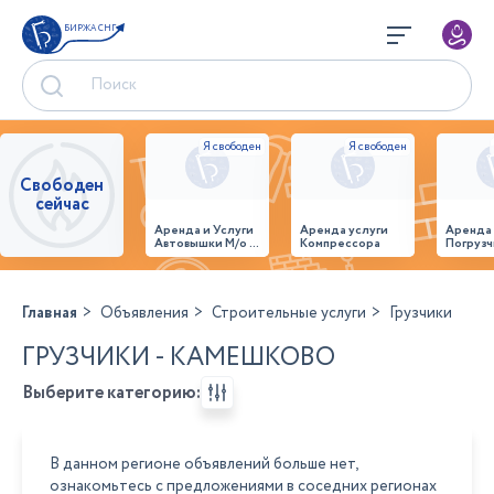
БИРЖА СНГ
Свободен
сейчас
Аренда и Услуги
Аренда услуги
Аренда
Автовышки М/о г.
Компрессора
Погрузч
Домодедово
26,28,32 место
Главная
Объявления
Строительные услуги
Грузчики
ГРУЗЧИКИ - КАМЕШКОВО
Выберите категорию:
В данном регионе объявлений больше нет,
ознакомьтесь с предложениями в соседних регионах