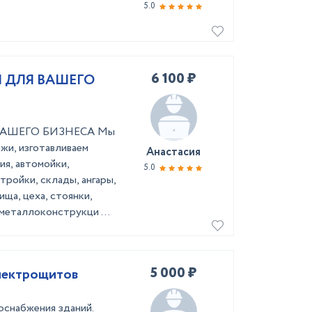
5.0
6 100 ₽
 ДЛЯ ВАШЕГО
АШЕГО БИЗНЕСА Мы
жи, изготавливаем
Анастасия
я, автомойки,
5.0
тройки, склады, ангары,
ща, цеха, стоянки,
металлоконструкци ...
5 000 ₽
ботка проектов ЭОМ схем электрощитов
оснабжения зданий.