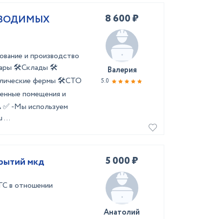
8 600 ₽
ЗВОДИМЫХ
ование и производство
ары 🛠️Склады 🛠️
Валерия
ллические фермы 🛠️СТО
5.0
венные помещения и
✅ -Мы используем
...
5 000 ₽
рытий мкд
ГС в отношении
Анатолий