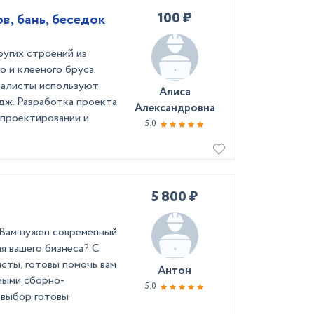
100 ₽
, бань, беседок
ругих строений из
 и клееного бруса.
иалисты используют
Алиса
ж. Разработка проекта
Александровна
 проектировании и
5.0
5 800 ₽
 Вaм нужeн cовремeнный
я вaшeго бизнеса? С
иcты, готовы помочь вам
Антон
мыми cбopнo-
5.0
 выбoр готовы