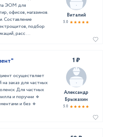
ела ЭОМ для
р, офисов, магазинов.
Виталий
и. Составление
5.0
лектрощитов, подбор
аций, расс ...
1 ₽
иент"
диент осуществляет
 на заказ для частных
Оболенск Для частных
Александр
рилла и поручни 🔹
Брыжахин
ментами и без 🔹
5.0