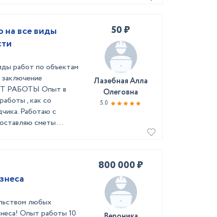
50 ₽
 на все виды
сти
иды работ по объектам
 заключение
Лазебная Алла
ПЫТ РАБОТЫ Опыт в
Олеговна
работы , как со
5.0
дчика. Работаю с
оставляю сметы ...
800 000 ₽
знеса
ельством любых
знеса! Опыт работы 10
Вероника