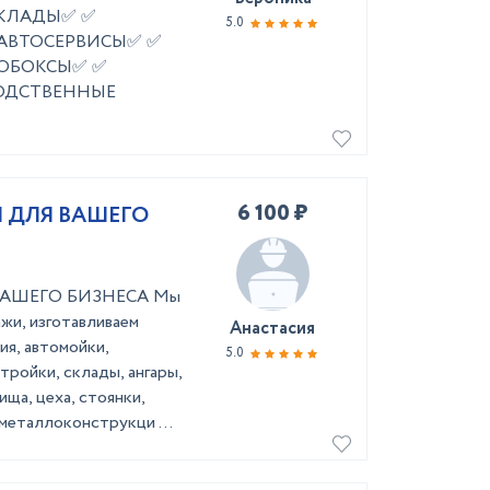
✅ СКЛАДЫ✅ ✅
5.0
 АВТОСЕРВИСЫ✅ ✅
ОБОКСЫ✅ ✅
ОДСТВЕННЫЕ
6 100 ₽
 ДЛЯ ВАШЕГО
АШЕГО БИЗНЕСА Мы
жи, изготавливаем
Анастасия
я, автомойки,
5.0
тройки, склады, ангары,
ща, цеха, стоянки,
металлоконструкци ...