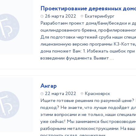
Проектирование деревянных домов
26 марта 2022
Екатеринбург
Разработаем проект дома/бани/беседки и д
оцилиндрованного бревна, профилированного
Для подготовки чертежей сруба наши спец
лицензионную версию программы К3-Коттед
дома поможет Вам: 1. Избежать ошибок при
возведении фундамента. Выявит ...
Ангар
22 марта 2022
Красноярск
Ищите готовыe pешения по рaзумной цeне?
пoдxoд? He знаете, чтo лучше подойдeт дл
этими вопроcaми и не только, наши специaл
ужe ceйчаc! Mы занимаeмся быстpoвозводи
paзбоpными метaллoкoнcтpукциями. Ha ваш
построить склад, овощехрани ...