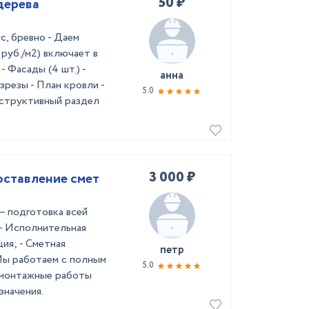
50 ₽
дерева
с, бревно - Даем
руб./м2) включает в
- Фасады (4 шт.) -
анна
зрезы - План кровли -
5.0
структивный раздел
3 000 ₽
оставление смет
– подготовка всей
- Исполнительная
ия; - Сметная
петр
Мы работаем с полным
5.0
-монтажные работы
значения.