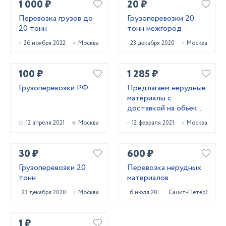
1 000 ₽
20 ₽
Перевозка грузов до
Грузоперевозки 20
20 тонн
тонн межгород
26 ноября 2022
Москва
23 декабря 2020
Москва
100 ₽
1 285 ₽
Грузоперевозки РФ
Предлагаем нерудные
материалы с
доставкой на обьект.
Обеспечивает
12 апреля 2021
Москва
12 февраля 2021
Москва
строительные
обьекты.
30 ₽
600 ₽
Грузоперевозки 20
Перевозка нерудных
тонн
материалов
23 декабря 2020
Москва
6 июля 2023
Санкт-Петербург
1 ₽