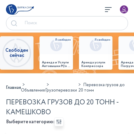
БИРЖА СНГ
Свободен
сейчас
Аренда и Услуги
Аренда услуги
Аренда
Автовышки М/о г.
Компрессора
Погрузч
Домодедово
26,28,32 место
Перевозка грузов до
Главная
Объявления
Грузоперевозки
20 тонн
ПЕРЕВОЗКА ГРУЗОВ ДО 20 ТОНН -
КАМЕШКОВО
Выберите категорию: