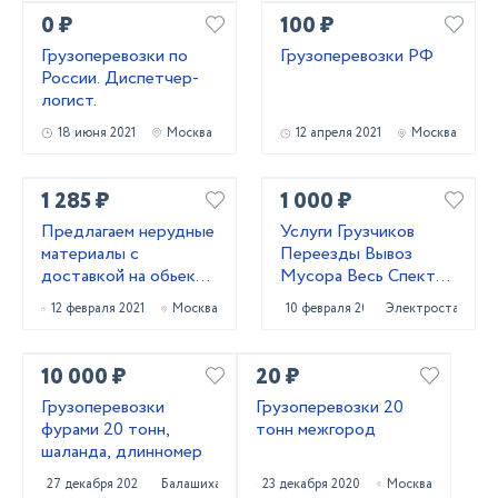
0 ₽
100 ₽
Грузоперевозки по
Грузоперевозки РФ
России. Диспетчер-
логист.
18 июня 2021
Москва
12 апреля 2021
Москва
1 285 ₽
1 000 ₽
Предлагаем нерудные
Услуги Грузчиков
материалы с
Переезды Вывоз
доставкой на обьект.
Мусора Весь Спектр
Обеспечивает
Услуг
12 февраля 2021
Москва
10 февраля 2021
Электросталь
строительные
обьекты.
10 000 ₽
20 ₽
Грузоперевозки
Грузоперевозки 20
фурами 20 тонн,
тонн межгород
шаланда, длинномер
27 декабря 2020
Балашиха
23 декабря 2020
Москва