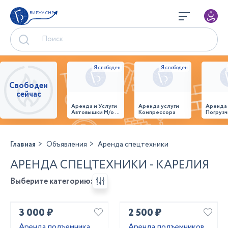
БИРЖА СНГ
Свободен
сейчас
Аренда и Услуги
Аренда услуги
Аренда
Автовышки М/о г.
Компрессора
Погрузч
Домодедово
26,28,32 место
Главная
Объявления
Аренда спецтехники
АРЕНДА СПЕЦТЕХНИКИ - КАРЕЛИЯ
Выберите категорию:
3 000 ₽
2 500 ₽
Аренда подъемника
Аренда подъемников,