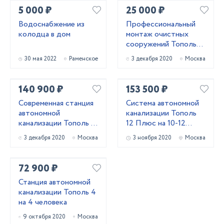
5 000 ₽
25 000 ₽
Водоснабжение из
Профессиональный
колодца в дом
монтаж очистных
сооружений Тополь
зимой
30 мая 2022
Раменское
3 декабря 2020
Москва
140 900 ₽
153 500 ₽
Современная станция
Система автономной
автономной
канализации Тополь
канализации Тополь 9
12 Плюс на 10-12
ПР Плюс
проживающих
3 декабря 2020
Москва
3 ноября 2020
Москва
72 900 ₽
Станция автономной
канализации Тополь 4
на 4 человека
9 октября 2020
Москва