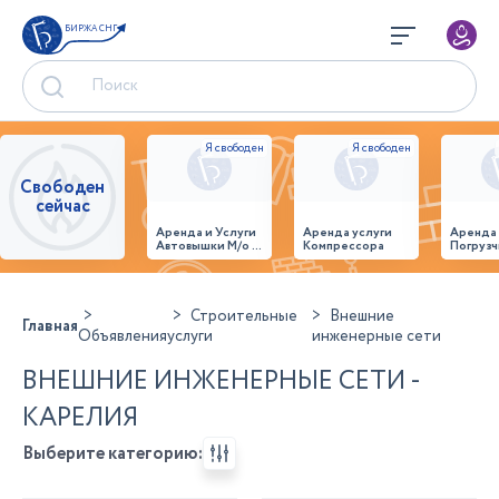
БИРЖА СНГ
Свободен
сейчас
Аренда и Услуги
Аренда услуги
Аренда
Автовышки М/о г.
Компрессора
Погрузч
Домодедово
26,28,32 место
Строительные
Внешние
Главная
Объявления
услуги
инженерные сети
ВНЕШНИЕ ИНЖЕНЕРНЫЕ СЕТИ -
КАРЕЛИЯ
Выберите категорию: