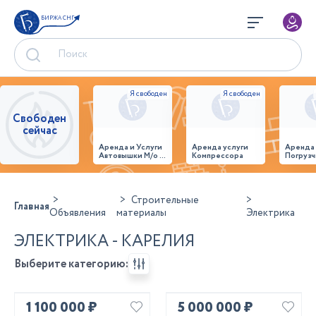
БИРЖА СНГ
Свободен
сейчас
Аренда и Услуги
Аренда услуги
Аренда
Автовышки М/о г.
Компрессора
Погрузч
Домодедово
26,28,32 место
Строительные
Главная
Объявления
материалы
Электрика
ЭЛЕКТРИКА - КАРЕЛИЯ
Выберите категорию:
1 100 000 ₽
5 000 000 ₽