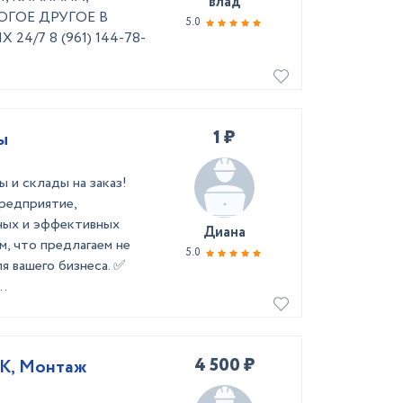
влад
ГОЕ ДРУГОЕ В
5.0
4/7 8 (961) 144-78-
1 ₽
ы
 и склады на заказ!
редприятие,
ных и эффективных
Диана
, что предлагаем не
5.0
я вашего бизнеса. ✅
..
4 500 ₽
ПК, Монтаж