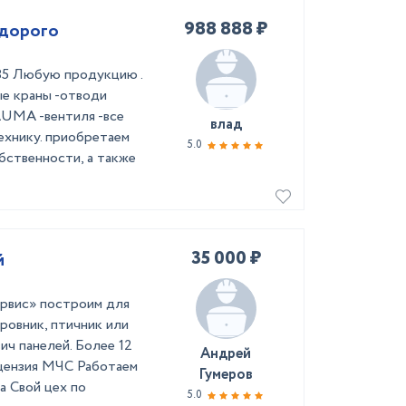
988 888 ₽
дорого
85 Любую продукцию .
ые краны -отводи
 AUMA -вентиля -все
влад
ехнику. приобретаем
5.0
бственности, а также
35 000 ₽
й
рвис» построим для
оровник, птичник или
ич панелей. Более 12
Андрей
ицензия МЧС Работаем
Гумеров
а Свой цех по
5.0