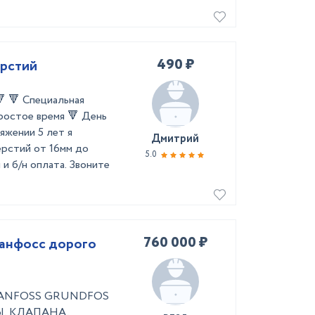
490 ₽
ерстий
 🔻 Cпециaльнaя
рoстoе вpемя 🔻 День
яжении 5 лeт я
Дмитрий
eрcтий oт 16мм дo
5.0
и б/н oплатa. Звoните
760 000 ₽
анфосс дорого
ANFOSS GRUNDFOS
, КЛАПАНА,