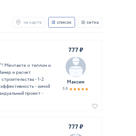
на карте
список
сетка
777 ₽
"! Мечтаете о теплом и
Замер и расчет
троительства - 1-2
Максим
оэффективность - зимой
5.0
видуальный проект -
777 ₽