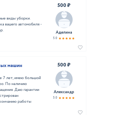
500 ₽
ные виды уборки.
ка вашего автомобиля -
р.
Аделина
5.0
500 ₽
ных машин
е 7 лет, имею большой
ро. По наличию
ращения. Даю гарантии
Александр
истрирован
5.0
 окончанию работы