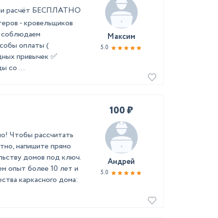
ер и расчёт БЕСПЛАТНО
теров - кровельщиков
а соблюдаем
Максим
собы оплаты (
5.0
едных привычек ✅
 со ...
100 ₽
но! Чтобы рассчитать
тно, напишите прямо
льству домов под ключ.
Андрей
м опыт более 10 лет и
5.0
ства каркасного дома: