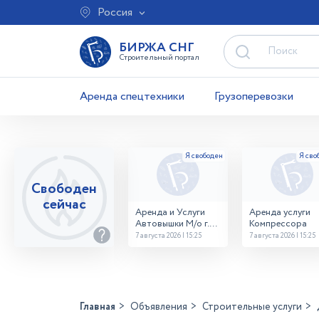
Россия
БИРЖА СНГ
Строительный портал
Аренда спецтехники
Грузоперевозки
Свободен
сейчас
Аренда и Услуги
Аренда услуги
Автовышки М/о г.
Компрессора
Домодедово
7 августа 2026 | 15:25
7 августа 2026 | 15:25
26,28,32 место
Главная
Объявления
Строительные услуги