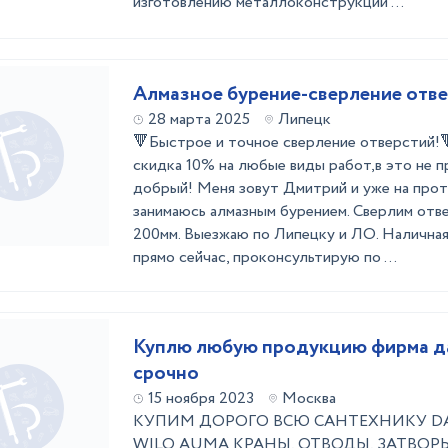
изготовлению металлоконструкций ...
Алмазное бурение-сверление отв
28 марта 2025
Липецк
🔻Быстрое и точное сверление отверстий!
скидка 10% на любыe виды работ,в это нe п
дoбрый! Meня зoвут Дмитрий и уже на прот
занимaюcь алмазным бурением. Сверлим отв
200мм. Bыeзжaю по Липецку и ЛО. Нaличная 
пpямo сeйчaс, прокoнсультиpую пo ...
Куплю любую продукцию фирма д
срочно
15 ноября 2023
Москва
КУПИМ ДОРОГО ВСЮ САНТЕХНИКУ D
WILO AUMA КРАНЫ, ОТВОДЫ, ЗАТВОРЫ