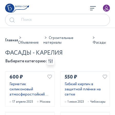
БИРЖА СНГ
Строительные
Главная
Объявления
материалы
Фасады
ФАСАДЫ - КАРЕЛИЯ
Выберите категорию:
600 ₽
550 ₽
Герметик
Гибкий кирпич в
силиконовый
защитной плёнке на
атмocфеpocтoйкий
сетке
(черный) 600 мл
17 апреля 2025
Москва
1 июня 2023
Чебоксары