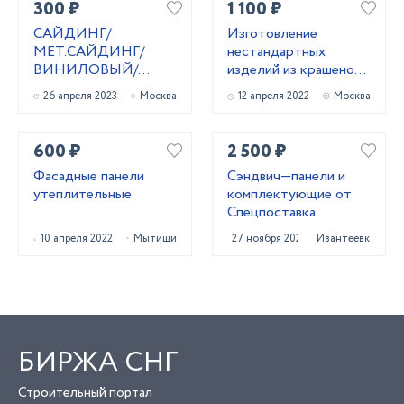
300 ₽
1 100 ₽
САЙДИНГ/
Изготовление
МЕТ.САЙДИНГ/
нестандартных
ВИНИЛОВЫЙ/
изделий из крашеной
ФАСАДНЫЕ
жести.
26 апреля 2023
Москва
12 апреля 2022
Москва
ПАНЕЛИ
600 ₽
2 500 ₽
Фасадные панели
Сэндвич—панели и
утеплительные
комплектующие от
Спецпоставка
10 апреля 2022
Мытищи
27 ноября 2021
Ивантеевка
БИРЖА СНГ
Строительный портал