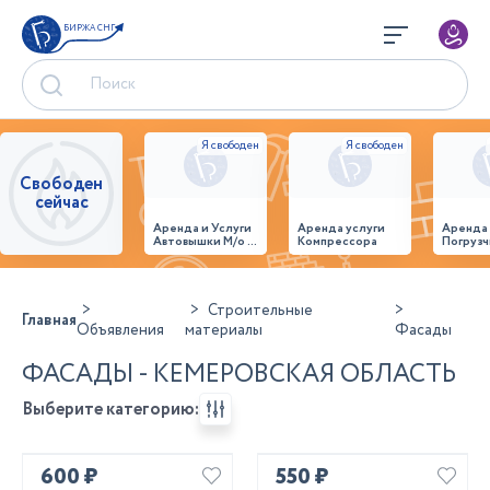
БИРЖА СНГ
Свободен
сейчас
Аренда и Услуги
Аренда услуги
Аренда
Автовышки М/о г.
Компрессора
Погрузч
Домодедово
26,28,32 место
Строительные
Главная
Объявления
материалы
Фасады
ФАСАДЫ - КЕМЕРОВСКАЯ ОБЛАСТЬ
Выберите категорию:
600 ₽
550 ₽