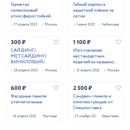
Герметик
Гибкий кирпич в
силиконовый
защитной плёнке на
атмocфеpocтoйкий
сетке
(черный) 600 мл
17 апреля 2025
Москва
1 июня 2023
Чебоксары
300 ₽
1 100 ₽
САЙДИНГ/
Изготовление
МЕТ.САЙДИНГ/
нестандартных
ВИНИЛОВЫЙ/
изделий из крашеной
ФАСАДНЫЕ
жести.
26 апреля 2023
Москва
12 апреля 2022
Москва
ПАНЕЛИ
600 ₽
2 500 ₽
Фасадные панели
Сэндвич—панели и
утеплительные
комплектующие от
Спецпоставка
10 апреля 2022
Мытищи
27 ноября 2021
Ивантеевка