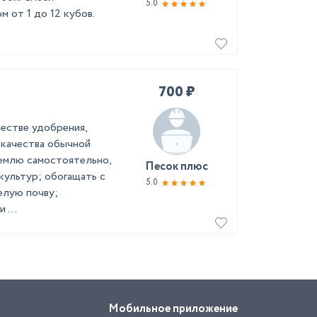
5.0
 от 1 до 12 кубов.
700 ₽
честве удобрения,
качества обычной
емлю самостоятельно,
Песок плюс
ультур; обогащать с
5.0
елую почву;
 ...
Мобильное приложение