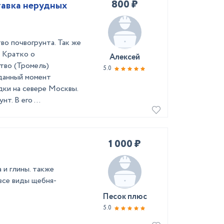
800 ₽
тавка нерудных
во почвогрунта. Так же
. Кратко о
Алексей
тво (Тромель)
5.0
данный момент
ки на севере Москвы.
т. В его ...
1 000 ₽
 и глины. также
все виды щебня-
Песок плюс
5.0