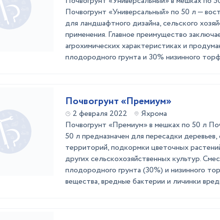
Почвогрунт «Универсальный» в мешках по 
Почвогрунт «Универсальный» по 50 л — вос
для ландшафтного дизайна, сельского хозяй
применения. Главное преимущество заключа
агрохимических характеристиках и продума
плодородного грунта и 30% низинного торфа)
Почвогрунт «Премиум»
2 февраля 2022
Яхрома
Почвогрунт «Премиум» в мешках по 50 л По
50 л предназначен для пересадки деревьев,
территорий, подкормки цветочных растений
других сельскохозяйственных культур. Смес
плодородного грунта (30%) и низинного то
вещества, вредные бактерии и личинки вреди