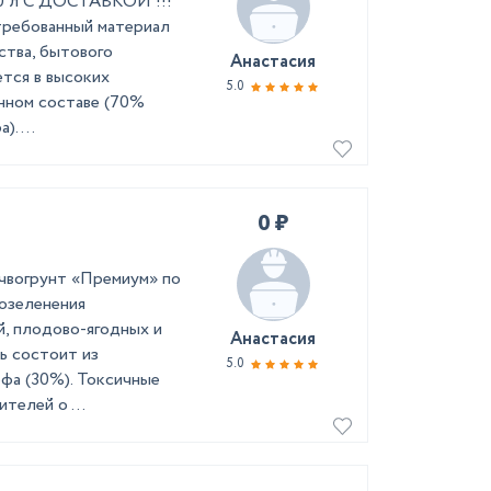
50 л С ДОСТАВКОЙ !!!
требованный материал
ства, бытового
Анастасия
ется в высоких
5.0
нном составе (70%
. ...
0 ₽
чвогрунт «Премиум» по
 озеленения
, плодово-ягодных и
Анастасия
ь состоит из
5.0
рфа (30%). Токсичные
телей о ...