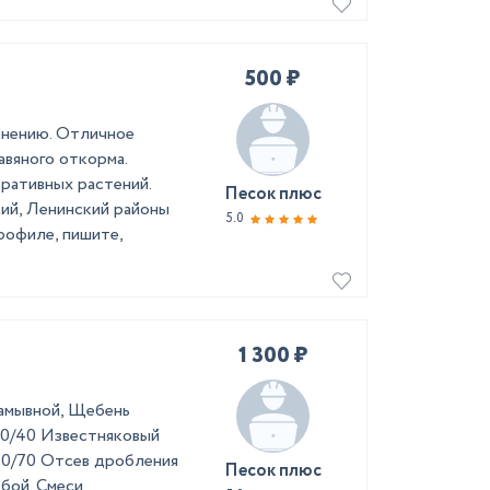
500 ₽
менению. Отличное
авяного откорма.
ративных растений.
Песок плюс
ий, Ленинский районы
5.0
рофиле, пишите,
1 300 ₽
Намывной, Щебень
,20/40 Известняковый
 40/70 Отсев дробления
Песок плюс
 бой. Смеси