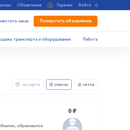
аказы
Объявления
Горячее
Войти
Разместить объявление
зместить заказ
одажа транспорта и оборудования
Работа
на карте
список
сетка
0 ₽
объемах, образовался