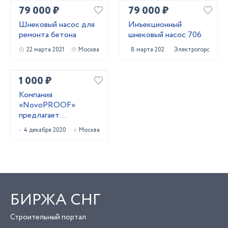
79 000 ₽
79 000 ₽
Шнековый насос для
Инъекционный
ремонта бетона
шнековый насос 706
22 марта 2021
Москва
8 марта 2021
Электрогорск
1 000 ₽
Компания
«NovoPROOF»
предлагает
неповторимый набор
4 декабря 2020
Москва
строительных
материалов из ЭПДМ
– синтетическог
БИРЖА СНГ
Строительный портал