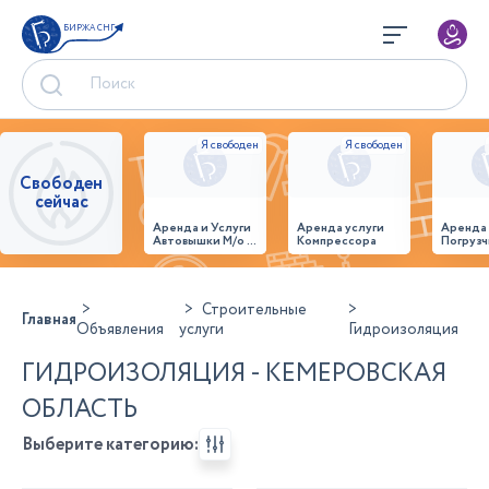
БИРЖА СНГ
Свободен
сейчас
Аренда и Услуги
Аренда услуги
Аренда
Автовышки М/о г.
Компрессора
Погрузч
Домодедово
26,28,32 место
Строительные
Главная
Объявления
услуги
Гидроизоляция
ГИДРОИЗОЛЯЦИЯ - КЕМЕРОВСКАЯ
ОБЛАСТЬ
Выберите категорию: