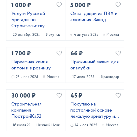
1 000 ₽
5 000 ₽
Услуги Русской
Окна, двери из ПВХ и
Бригады по
алюминия. Завод.
Строительству
20 октября 2025
Иркутск
4 августа 2025
Москва
1 700 ₽
66 ₽
Паркетная химия
Пружинный зажим для
оптом и в розницу
опалубки
23 июля 2025
Москва
17 июля 2025
Краснодар
30 000 ₽
45 ₽
Строительная
Покупаю на
компания
постоянной основе
ПостройКа52
лежалую арматуру и
металлопрокат!
16 июля 2025
Нижний Новгород
14 июля 2025
Москва
Самовывоз