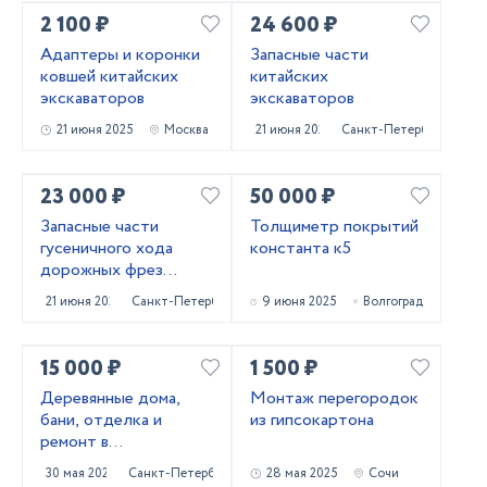
2 100 ₽
24 600 ₽
Адаптеры и коронки
Запасные части
ковшей китайских
китайских
экскаваторов
экскаваторов
21 июня 2025
Москва
21 июня 2025
Санкт-Петербург
23 000 ₽
50 000 ₽
Запасные части
Толщиметр покрытий
гусеничного хода
константа к5
дорожных фрез
Caterpillar PM620
21 июня 2025
Санкт-Петербург
9 июня 2025
Волгоград
15 000 ₽
1 500 ₽
Деревянные дома,
Монтаж перегородок
бани, отделка и
из гипсокартона
ремонт в
Приозерском и
30 мая 2025
Санкт-Петербург
28 мая 2025
Сочи
Выборгском районах