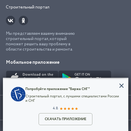
Строительный портал
Мы представляем вашему вниманию
строительный портал, который
поможет решить вашу проблему в
области строительства и ремонта.
Мобильное приложение
Конфиденциальность
Попробуйте приложение "Биржа СНГ"
Мы используем файлы cookie, чтобы сделать
Строительный портал, с лучшими специалистами России
наш сайт удобным для каждого
Использование сайта, в том числе подача объявлений, означает
и СНГ
пользователя. Оставаясь на сайте,
ОК
согласие с
пользовательским соглашением
. Все логотипы и торговые
4.8
вы соглашаетесь
марки представленные на сайте являются собственностью их
с
Политикой конфиденциальности компании
владельца.
Разместить объявление
и принимаете условия использования cookie.
СКАЧАТЬ ПРИЛОЖЕНИЕ
©2026
Биржа СНГ