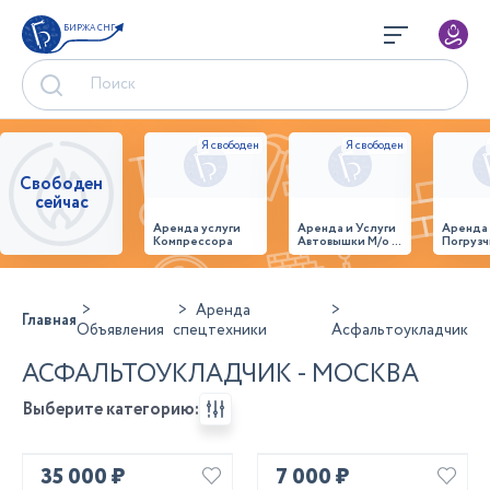
БИРЖА СНГ
Свободен
сейчас
Аренда услуги
Аренда и Услуги
Аренда
Компрессора
Автовышки М/о г.
Погрузч
Домодедово
26,28,32 место
Аренда
Главная
Объявления
спецтехники
Асфальтоукладчик
АСФАЛЬТОУКЛАДЧИК - МОСКВА
Выберите категорию:
35 000 ₽
7 000 ₽