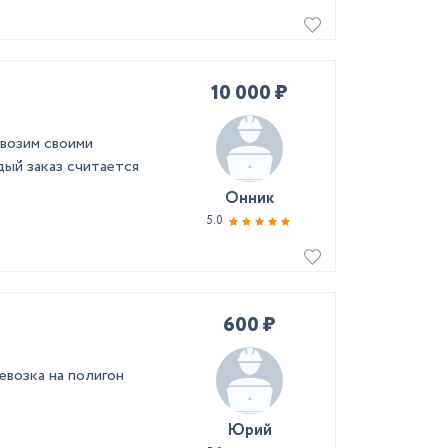
10 000 ₽
ывозим своими
дый заказ считается
Онник
5.0
600 ₽
ревозка на полигон
Юрий