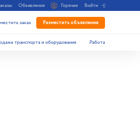
аказы
Объявления
Горячее
Войти
Разместить объявление
зместить заказ
одажа транспорта и оборудования
Работа