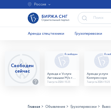
Россия
БИРЖА СНГ
Строительный портал
Аренда спецтехники
Грузоперевозки
Свободен
сейчас
Аренда и Услуги
Аренда услуги
Автовышки М/о г.
Компрессора
Домодедово
7 августа 2026 | 15:25
7 августа 2026 | 15:25
26,28,32 место
Главная
Объявления
Грузоперевозки
Вывоз