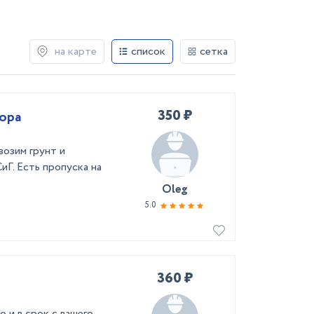
на карте
список
сетка
350 ₽
сора
возим грунт и
Г. Есть пропуска на
Oleg
5.0
360 ₽
 и в срок с вашего