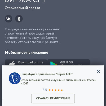
БИРЖА СНГ
Строительный портал
Мы представляем вашему вниманию
строительный портал, который
поможет решить вашу проблему в
области строительства и ремонта.
Мобильное приложение
Конфиденциальность
Попробуйте приложение "Биржа СНГ"
Мы используем файлы cookie, чтобы сделать
Строительный портал, с лучшими специалистами России
наш сайт удобным для каждого
Использование сайта, в том числе подача объявлений, означает
и СНГ
пользователя. Оставаясь на сайте,
ОК
согласие с
пользовательским соглашением
. Все логотипы и торговые
4.8
вы соглашаетесь
марки представленные на сайте являются собственностью их
с
Политикой конфиденциальности компании
владельца.
Разместить объявление
и принимаете условия использования cookie.
СКАЧАТЬ ПРИЛОЖЕНИЕ
©2026
Биржа СНГ