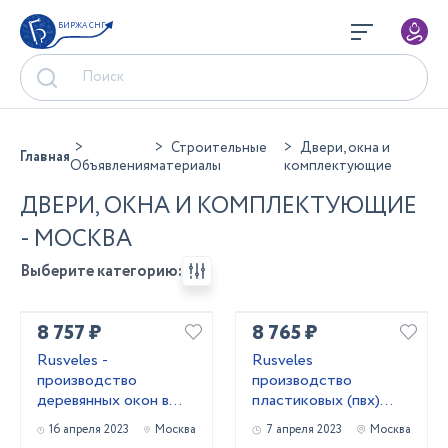
БИРЖА СНГ
Строительные
Двери, окна и
Главная
Объявления
материалы
комплектующие
ДВЕРИ, ОКНА И КОМПЛЕКТУЮЩИЕ
- МОСКВА
Выберите категорию:
8 757 ₽
8 765 ₽
Rusveles -
Rusveles
производство
производство
деревянных окон в
пластиковых (пвх)
Москве и
окон и дверей в
16 апреля 2023
Москва
7 апреля 2023
Москва
Московской области
Москве и