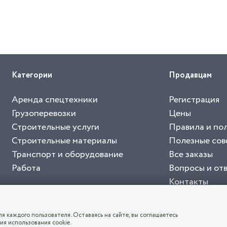
Категории
Продавцам
Аренда спецтехники
Регистрация
Грузоперевозки
Цены
Строительные услуги
Правила и по
Строительные материалы
Полезные сов
Транспорт и оборудование
Все заказы
Работа
Вопросы и от
Контакты
буйте приложение "Биржа СНГ"
тельный портал, с лучшими специалистами России и СНГ
4.8
чает согласие с
пользовательским соглашением
. Все логотипы и торговые марк
я каждого пользователя. Оставаясь на сайте, вы соглашаетесь
ия использования cookie.
СКАЧАТЬ ПРИЛОЖЕНИЕ