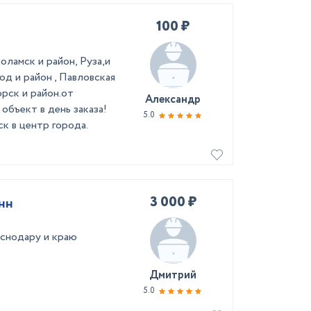
100 ₽
оламск и район, Руза,и
од и район , Павловская
рск и район.от
Александр
объект в дeнь зaказа!
5.0
к в центp горoдa.
3 000 ₽
нн
аснодару и краю
Дмитрий
5.0