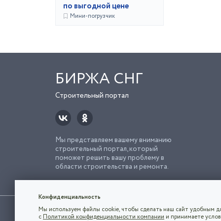
по выгодной цене
Мини-погрузчик
БИРЖА СНГ
Строительный портал
Мы представляем вашему вниманию
строительный портал, который
поможет решить вашу проблему в
области строительства и ремонта.
Попро
Строи
Конфиденциальность
Использование сайта, в том числе подача объявлений, озна
Мы используем файлы cookie, чтобы сделать наш сайт удобным дл
владельца.
с
Политикой конфиденциальности компании
и принимаете услов