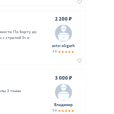
2 200 ₽
мности. По борту до
 с стрелой 3т и
avto-oligarh
5.0
3 000 ₽
елы 3 тонны
Владимир
5.0