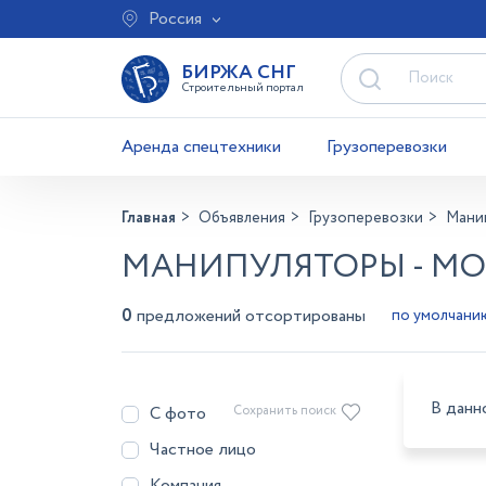
Россия
БИРЖА СНГ
Строительный портал
Аренда спецтехники
Грузоперевозки
Главная
Объявления
Грузоперевозки
Мани
МАНИПУЛЯТОРЫ - МО
0
предложений отсортированы
В данн
С фото
Сохранить поиск
Частное лицо
Компания