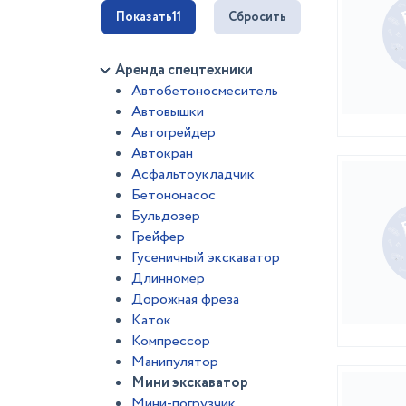
Показать
11
Сбросить
Аренда спецтехники
Автобетоносмеситель
Автовышки
Автогрейдер
Автокран
Асфальтоукладчик
Бетононасос
Бульдозер
Грейфер
Гусеничный экскаватор
Длинномер
Дорожная фреза
Каток
Компрессор
Манипулятор
Мини экскаватор
Мини-погрузчик