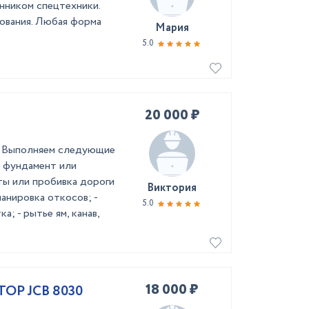
нником спецтехники.
ования. Любая форма
Мария
5.0
20 000 ₽
. Выполняем следующие
й фундамент или
иты или пробивка дороги
Виктория
ланировка откосов; -
5.0
а; - рытье ям, канав,
18 000 ₽
Р JCB 8030