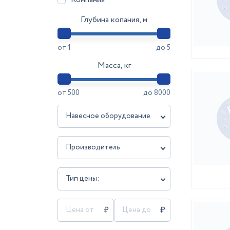
Глубина копания, м
от
1
до
5
Масса, кг
от
500
до
8000
Навесное оборудование
Производитель
Тип цены: