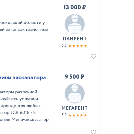
13 000 ₽
московской области у
ый автопарк грамотные
ПАНРЕНТ
5.0
9 500 ₽
мини экскаватора
аваторы различной
ьзуйтесь услугами
в аренду для любых
МЕГАРЕНТ
атор JCB 8018 - 2
5.0
тонны Мини-экскаватор