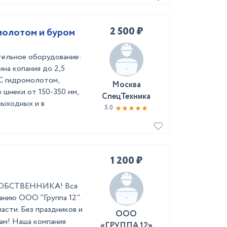
2 500 ₽
молотом и буром
тельное оборудование:
ина копания до 2,5
 С гидромолотом,
Москва
 шнеки от 150-350 мм,
СпецТехника
выходных и в
5.0
1 200 ₽
т СОБСТВЕННИКА! Вся
анию ООО "Группа 12".
асти. Без праздников и
ООО
сам! Наша компания
«ГРУППА 12»