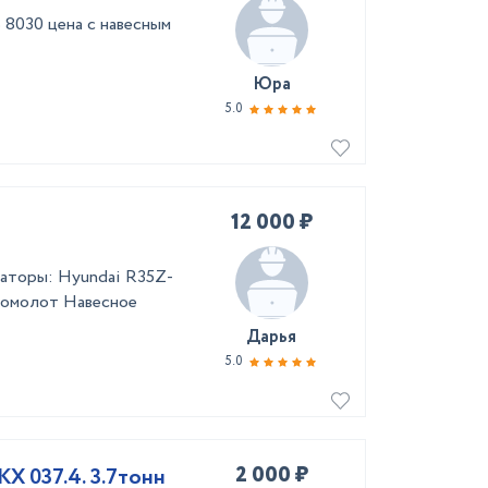
0 цена с навесным
Юра
5.0
12 000 ₽
ваторы: Hyundai R35Z-
ромолот Навесное
Дарья
5.0
2 000 ₽
Услуги миниэкскаватора КУБОТА КХ 037.4. 3.7тонн