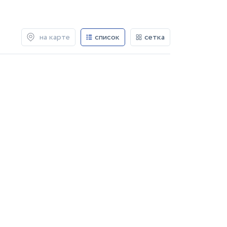
на карте
список
сетка