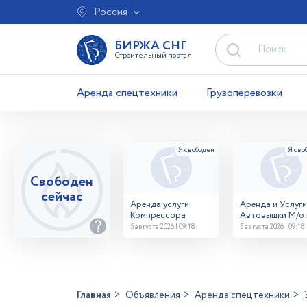
Россия
БИРЖА СНГ
Строительный портал
Аренда спецтехники
Грузоперевозки
Свободен
сейчас
Аренда услуги
Аренда и Услуги
Компрессора
Автовышки М/о г
Домодедово
5 августа 2026 | 09:18
5 августа 2026 | 09:18
26,28,32 место
Главная
Объявления
Аренда спецтехники