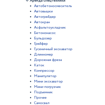
Аренда спецтехники
Автобетоносмеситель
Автовышки
Автогрейдер
Автокран
Асфальтоукладчик
Бетононасос
Бульдозер
Грейфер
Гусеничный экскаватор
Длинномер
Дорожная фреза
Каток
Компрессор
Манипулятор
Мини экскаватор
Мини-погрузчик
Подъемник
Прочее
Самосвал