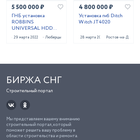
5 500 000 ₽
4 800 000 ₽
ГНБ установка
Установка гнб Ditch
ROBBINS
Witch JT4020
UNIVERSAL HDD
UNI 24x40
29 марта 2022
Люберцы
28 марта 2023
Ростов-на-Дону
БИРЖА СНГ
Строительный портал
Мы представляем вашему вниманию
строительный портал, который
поможет решить вашу проблему в
области строительства и ремонта.