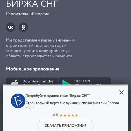
БИРЖА СНГ
Строительный портал
Мы представляем вашему вниманию
строительный портал, который
поможет решить вашу проблему в
области строительства и ремонта.
Мобильное приложение
Конфиденциальность
Попробуйте приложение "Биржа СНГ"
Мы используем файлы cookie, чтобы сделать
Строительный портал, с лучшими специалистами России
наш сайт удобным для каждого
Использование сайта, в том числе подача объявлений, означает
и СНГ
пользователя. Оставаясь на сайте,
ОК
согласие с
пользовательским соглашением
. Все логотипы и торговые
4.8
вы соглашаетесь
марки представленные на сайте являются собственностью их
с
Политикой конфиденциальности компании
владельца.
Разместить объявление
и принимаете условия использования cookie.
СКАЧАТЬ ПРИЛОЖЕНИЕ