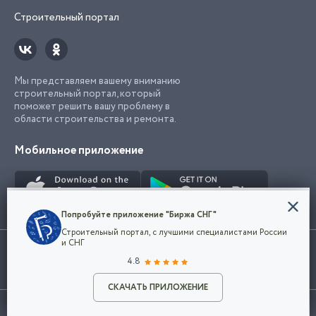
Строительный портал
Мы представляем вашему вниманию
строительный портал, который
поможет решить вашу проблему в
области строительства и ремонта.
Мобильное приложение
Конфиденциальность
Попробуйте приложение "Биржа СНГ"
Мы используем файлы cookie, чтобы сделать
Строительный портал, с лучшими специалистами России
наш сайт удобным для каждого
Использование сайта, в том числе подача объявлений, означает
и СНГ
пользователя. Оставаясь на сайте,
ОК
согласие с
пользовательским соглашением
. Все логотипы и торговые
4.8
вы соглашаетесь
марки представленные на сайте являются собственностью их
с
Политикой конфиденциальности компании
владельца.
Разместить объявление
и принимаете условия использования cookie.
СКАЧАТЬ ПРИЛОЖЕНИЕ
©2026
Биржа СНГ