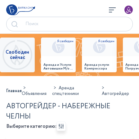
БИРЖА СНГ
Свободен
сейчас
Аренда и Услуги
Аренда услуги
Аренда
Автовышки М/о г.
Компрессора
Погрузч
Домодедово
26,28,32 место
Аренда
Главная
Объявления
спецтехники
Автогрейдер
АВТОГРЕЙДЕР - НАБЕРЕЖНЫЕ
ЧЕЛНЫ
Выберите категорию: