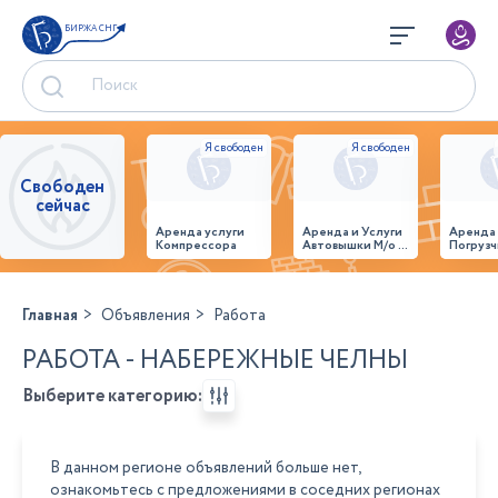
БИРЖА СНГ
Свободен
сейчас
Аренда услуги
Аренда и Услуги
Аренда
Компрессора
Автовышки М/о г.
Погрузч
Домодедово
26,28,32 место
Главная
Объявления
Работа
РАБОТА - НАБЕРЕЖНЫЕ ЧЕЛНЫ
Выберите категорию:
В данном регионе объявлений больше нет,
ознакомьтесь с предложениями в соседних регионах