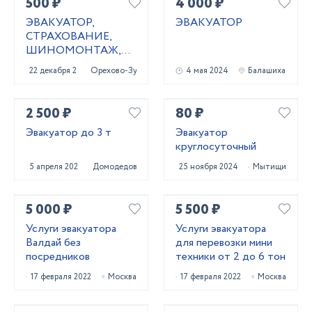
500 ₽
4 000 ₽
ЭВАКУАТОР,
ЭВАКУАТОР
СТРАХОВАНИЕ,
ШИНОМОНТАЖ,
ОФОРМЛЕНИЕ
22 декабря 2020
Орехово-Зуево
4 мая 2024
Балашиха
КУПЛИ-ПРОДАЖИ,
ИЗГОТОВЛЕНИЕ
КЛЮЧЕЙ
2 500 ₽
80 ₽
Эвакуатор до 3 т
Эвакуатор
круглосуточный
5 апреля 2024
Домодедово
25 ноября 2024
Мытищи
5 000 ₽
5 500 ₽
Услуги эвакуатора
Услуги эвакуатора
Валдай без
для перевозки мини
посредников
техники от 2 до 6 тон
17 февраля 2022
Москва
17 февраля 2022
Москва