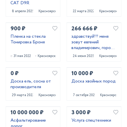
CAT D9R
8 апреля 2025
Красноярск
22 марта 2022
Красноярск
900 ₽
266 666 ₽
Пленка на стекла
здравствуй!!! меня
Тонировка Броня
зовут евгений
владимирович, город
проживания
31 мая 2022
Красноярск
24 июня 2025
Красноярск
красноярск.
0 ₽
10 000 ₽
Доска ель, сосна от
Доска хвойных пород
производителя
29 марта 2022
Красноярск
7 октября 2022
Красноярск
10 000 000 ₽
3 000 ₽
Асфальтирование
Услуга спецтехники
дорог