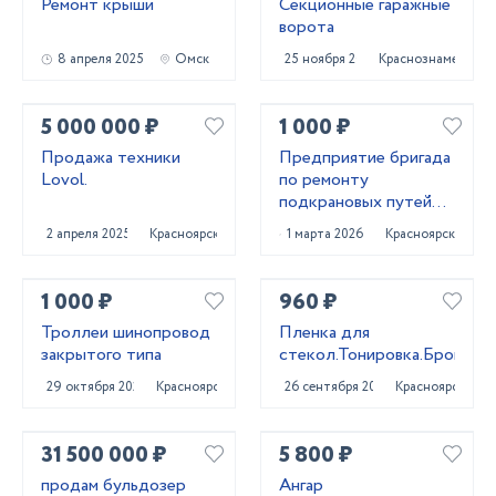
Ремонт крыши
Секционные гаражные
ворота
8 апреля 2025
Омск
25 ноября 2020
Краснознаменск
5 000 000 ₽
1 000 ₽
Продажа техники
Предприятие бригада
Lovol.
по ремонту
подкрановых путей
мостовых кранов
2 апреля 2025
Красноярск
1 марта 2026
Красноярск
1 000 ₽
960 ₽
Троллеи шинопровод
Пленка для
закрытого типа
стекол.Тонировка.Броня.
29 октября 2023
Красноярск
26 сентября 2022
Красноярск
31 500 000 ₽
5 800 ₽
продам бульдозер
Ангар