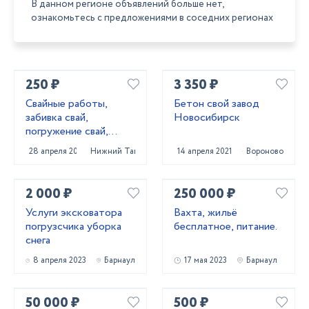
В данном регионе объявлений больше нет,
ознакомьтесь с предложениями в соседних регионах
250 ₽
3 350 ₽
Свайные работы,
Бетон свой завод
забивка свай,
Новосибирск
погружение свай,
сваебойные работы,
28 апреля 2022
Нижний Тагил
14 апреля 2021
Вороново
свайный фундамент
2 000 ₽
250 000 ₽
Услуги эксковатора
Вахта, жильё
погрузсчика уборка
бесплатное, питание.
снега
8 апреля 2023
Барнаул
17 мая 2023
Барнаул
50 000 ₽
500 ₽