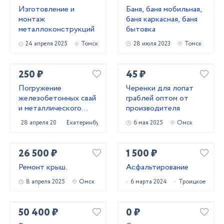
Изготовление и
Баня, баня мобильная,
монтаж
баня каркасная, баня
металлоконструкций
бытовка
24 апреля 2025
Томск
28 июля 2023
Томск
250 ₽
45 ₽
Погружение
Черенки для лопат
железобетонных свай
граблей оптом от
и металлического
производителя
шпунта аренда
28 апреля 2022
Екатеринбург
6 мая 2025
Омск
сваебоя
26 500 ₽
1 500 ₽
Ремонт крыш.
Асфальтирование
8 апреля 2025
Омск
6 марта 2024
Троицкое
50 400 ₽
0 ₽