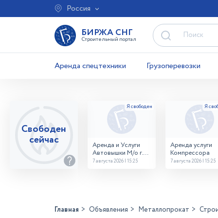
Россия
БИРЖА СНГ
Строительный портал
Аренда спецтехники
Грузоперевозки
Свободен
сейчас
Аренда и Услуги
Аренда услуги
Автовышки М/о г.
Компрессора
Домодедово
7 августа 2026 | 15:25
7 августа 2026 | 15:25
26,28,32 место
Главная
Объявления
Металлопрокат
Стро