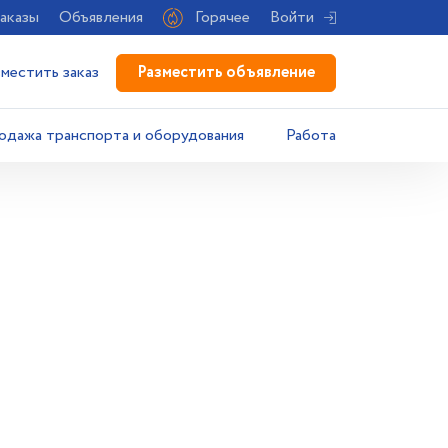
аказы
Объявления
Горячее
Войти
Разместить объявление
зместить заказ
одажа транспорта и оборудования
Работа