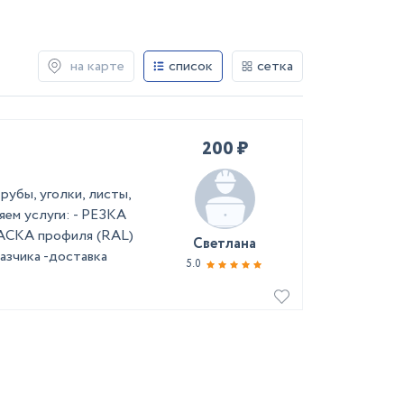
на карте
список
сетка
200 ₽
убы, уголки, листы,
яем услуги: - РЕЗКА
КРАСКА профиля (RAL)
Светлана
зчика -доставка
5.0