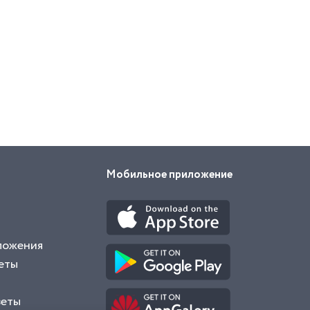
Мобильное приложение
ложения
еты
веты