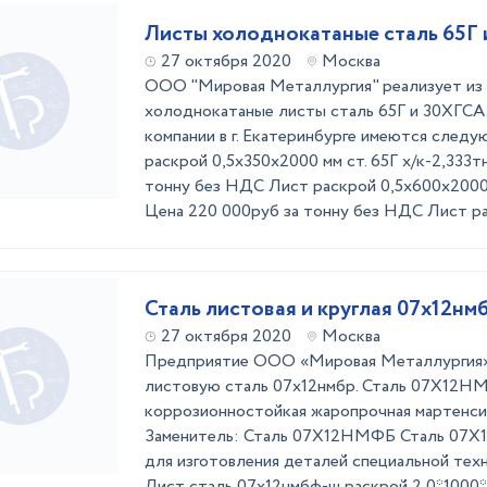
Листы холоднокатаные сталь 65Г
27 октября 2020
Москва
ООО "Мировая Металлургия" реализует из 
холоднокатаные листы сталь 65Г и 30ХГСА
компании в г. Екатеринбурге имеются след
раскрой 0,5х350х2000 мм ст. 65Г х/к-2,333тн
тонну без НДС Лист раскрой 0,5х600х2000 м
Цена 220 000руб за тонну без НДС Лист рас
Сталь листовая и круглая 07х12нм
27 октября 2020
Москва
Предприятие ООО «Мировая Металлургия»
листовую сталь 07х12нмбр. Сталь 07Х12Н
коррозионностойкая жаропрочная мартенси
Заменитель: Сталь 07Х12НМФБ Сталь 07Х
для изготовления деталей специальной техни
Лист сталь 07х12нмбф-ш раскрой 2,0*1000*18