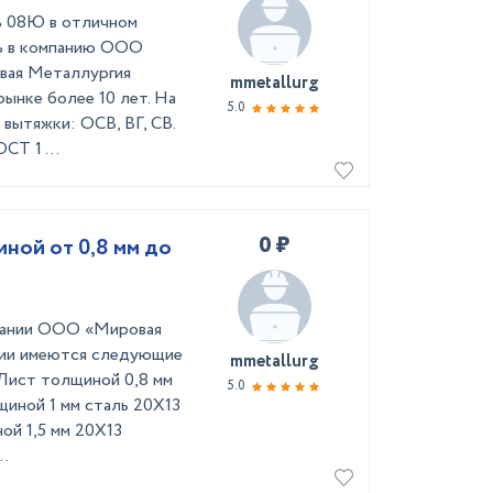
ь 08Ю в отличном
сь в компанию ООО
вая Металлургия
mmetallurg
ынке более 10 лет. На
5.0
вытяжки: ОСВ, ВГ, СВ.
СТ 1 ...
0 ₽
иной от 0,8 мм до
мпании ООО «Мировая
ции имеются следующие
mmetallurg
Лист толщиной 0,8 мм
5.0
иной 1 мм сталь 20Х13
ой 1,5 мм 20Х13
..