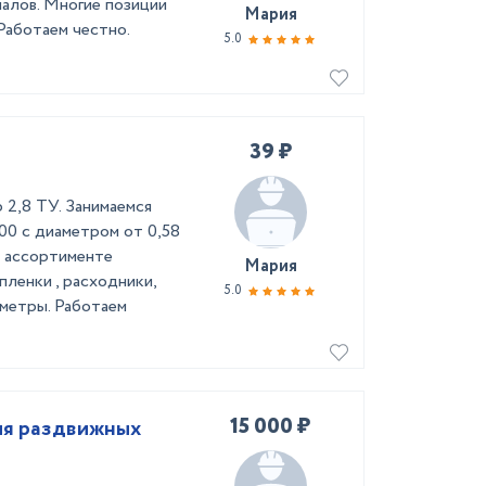
иалов. Многие позиции
Мария
 Работаем честно.
5.0
39 ₽
р 2,8 ТУ. Занимаемся
00 с диаметром от 0,58
в ассортименте
Мария
енки , расходники,
5.0
аметры. Работаем
15 000 ₽
ля раздвижных