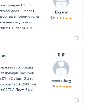
ижных дверей ООО
во пеналов – кассет
Evgeny
ваемых в проем стены.
5.0
ановлено под ключ
мнатным дверям не
0 ₽
ная
наличии со склада
 следующие раскрои
т.09Г2С Лист 2,5 мм
mmetallurg
аскрой 1250х2500 мм
5.0
ст.09Г2С Лист 5 мм