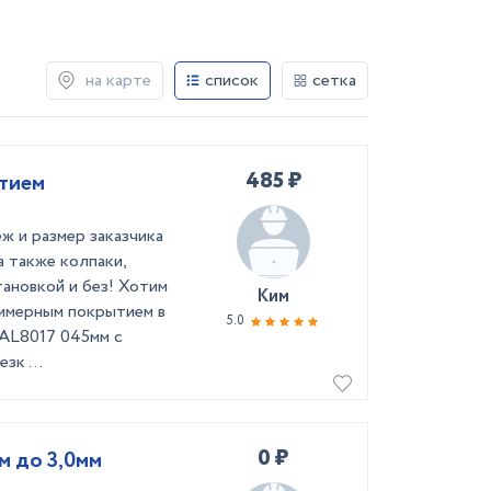
на карте
список
сетка
485 ₽
ытием
 и размер заказчика
 также колпаки,
ановкой и без! Хотим
Ким
лимерным покрытием в
5.0
RAL8017 045мм с
зк ...
0 ₽
м до 3,0мм