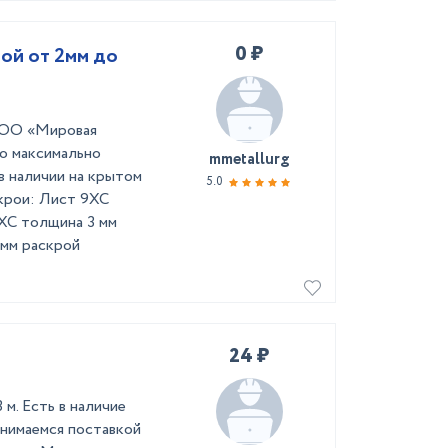
0 ₽
ой от 2мм до
ООО «Мировая
о максимально
mmetallurg
в наличии на крытом
5.0
крои: Лист 9ХС
ХС толщина 3 мм
мм раскрой
24 ₽
 м. Есть в наличие
анимаемся поставкой