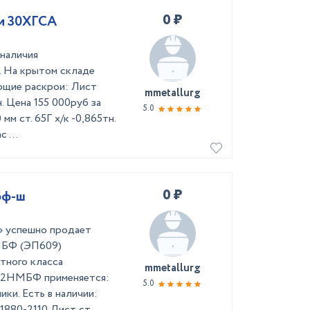
0 ₽
 и 30ХГСА
наличия
. На крытом складе
ующие раскрои: Лист
mmetallurg
. Цена 155 000руб за
5.0
м ст. 65Г х/к -0,865тн.
 ...
0 ₽
бф-ш
 успешно продает
МБФ (ЭП609)
тного класса
mmetallurg
12НМБФ применяется:
5.0
ки. Есть в наличии:
80-2110 Лист ст. ...