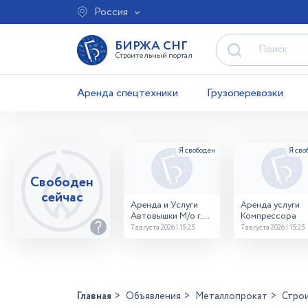
Россия
БИРЖА СНГ
Строительный портал
Аренда спецтехники
Грузоперевозки
Свободен
сейчас
Аренда и Услуги
Аренда услуги
Автовышки М/о г.
Компрессора
Домодедово
7 августа 2026 | 15:25
7 августа 2026 | 15:25
26,28,32 место
Главная
Объявления
Металлопрокат
Стро