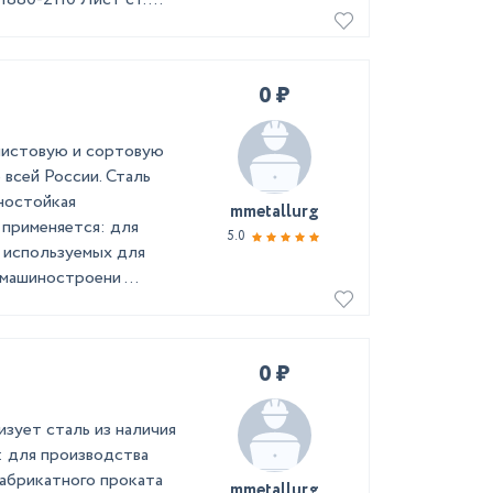
0 ₽
листовую и сортовую
 всей России. Сталь
ностойкая
mmetallurg
применяется: для
5.0
, используемых для
машиностроени ...
0 ₽
зует сталь из наличия
: для производства
фабрикатного проката
mmetallurg