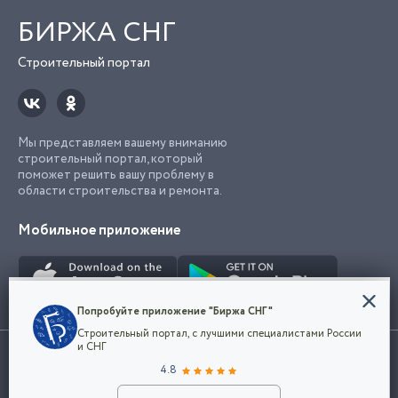
БИРЖА СНГ
Строительный портал
Мы представляем вашему вниманию
строительный портал, который
поможет решить вашу проблему в
области строительства и ремонта.
Мобильное приложение
Конфиденциальность
Попробуйте приложение "Биржа СНГ"
Мы используем файлы cookie, чтобы сделать
Строительный портал, с лучшими специалистами России
наш сайт удобным для каждого
Использование сайта, в том числе подача объявлений, означает
и СНГ
пользователя. Оставаясь на сайте,
ОК
согласие с
пользовательским соглашением
. Все логотипы и торговые
4.8
вы соглашаетесь
марки представленные на сайте являются собственностью их
с
Политикой конфиденциальности компании
владельца.
Разместить объявление
и принимаете условия использования cookie.