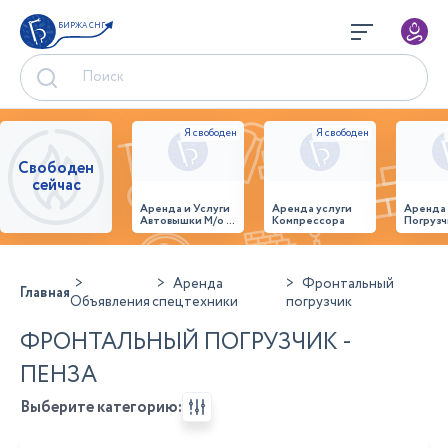
БИРЖА СНГ
Свободен
сейчас
Аренда и Услуги
Аренда услуги
Аренда
Автовышки М/о г.
Компрессора
Погрузч
Домодедово
26,28,32 место
Аренда
Фронтальный
Главная
Объявления
спецтехники
погрузчик
ФРОНТАЛЬНЫЙ ПОГРУЗЧИК -
ПЕНЗА
Выберите категорию: