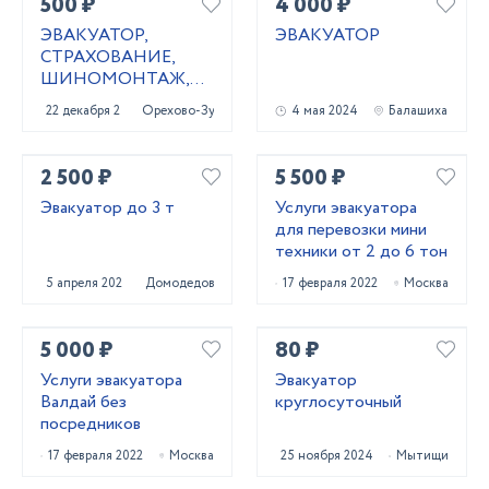
500 ₽
4 000 ₽
ЭВАКУАТОР,
ЭВАКУАТОР
СТРАХОВАНИЕ,
ШИНОМОНТАЖ,
ОФОРМЛЕНИЕ
22 декабря 2020
Орехово-Зуево
4 мая 2024
Балашиха
КУПЛИ-ПРОДАЖИ,
ИЗГОТОВЛЕНИЕ
КЛЮЧЕЙ
2 500 ₽
5 500 ₽
Эвакуатор до 3 т
Услуги эвакуатора
для перевозки мини
техники от 2 до 6 тон
5 апреля 2024
Домодедово
17 февраля 2022
Москва
5 000 ₽
80 ₽
Услуги эвакуатора
Эвакуатор
Валдай без
круглосуточный
посредников
17 февраля 2022
Москва
25 ноября 2024
Мытищи