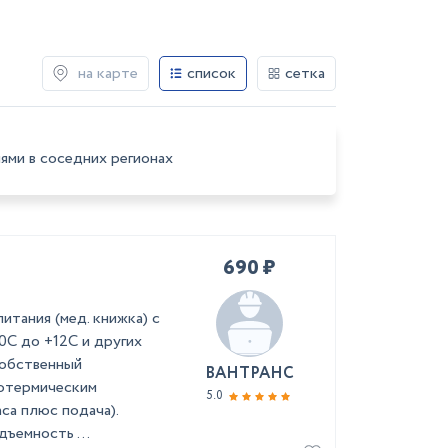
на карте
список
сетка
ями в соседних регионах
690 ₽
итания (мед. книжка) с
0С до +12С и другиx
собственный
ВАНТРАНС
зотермическим
5.0
са плюс подача).
ъемность ...