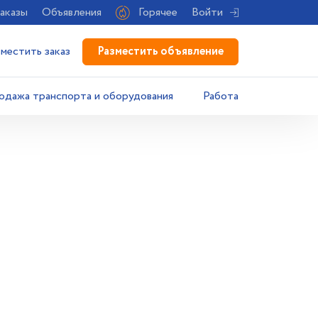
аказы
Объявления
Горячее
Войти
Разместить объявление
зместить заказ
одажа транспорта и оборудования
Работа