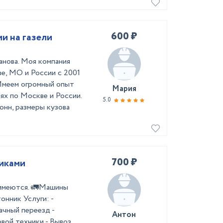
600 ₽
и на газели
анова. Моя компания
е, МО и России с 2001
 Имеем огромный опыт
Мария
ях по Москве и России.
5.0
онн, размеры кузова
700 ₽
чиками
 имеются. 🚛Машины
онник Услуги: -
ачный переезд -
Антон
вой техники - Вывоз