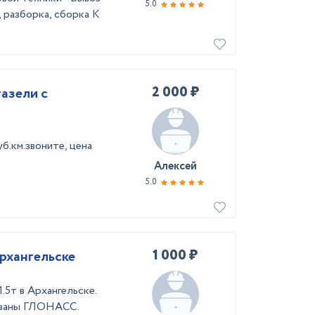
5.0
, разборка, сборка К
2 000 ₽
азели с
уб.км.звоните, цена
Алексей
5.0
1 000 ₽
рхангельске
.5т в Архангельске.
ованы ГЛОНАСС.