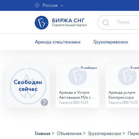
Россия
БИРЖА СНГ
Строительный портал
Аренда спецтехники
Грузоперевозки
Свободен
сейчас
Аренда и Услуги
Аренда услуги
Автовышки М/о г.
Компрессора
Домодедово
7 августа 2026 | 15:25
7 августа 2026 | 15:25
26,28,32 место
Главная
Объявления
Грузоперевозки
Перев