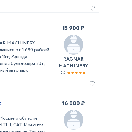
15 900 ₽
GNAR MACHINERY
лашихе от 1 690 рублей
а 15т; Аренда
RAGNAR
ренда бульдозера 30т;
MACHINERY
нный автопарк
5.0
16 000 ₽
О
Москве и области.
NTUI, CAT. Имеются
 планировщик. Техника