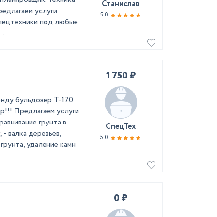
Станислав
редлагаем услуги
5.0
спецтехники под любые
..
1 750 ₽
енду бульдозер Т-170
ор!!! Предлагаем услуги
равнивание грунта в
СпецТех
 - валка деревьев,
5.0
 грунта, удаление камн
0 ₽