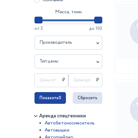
Масса, тонн
от
5
до
100
Производитель
Тип цены:
Показать
0
Сбросить
Аренда спецтехники
Автобетоносмеситель
Автовышки
Автогрейдер