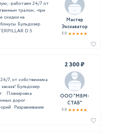
мую; -работаем 24/7 от
ственным тралом; -при
е скидки на
Мастер
 бонусы. Бульдoзep
Экскаватор
ATERPILLAR D 5
5.0
2 300 ₽
24/7, от собственника
 заказа! Бульдозер
: · Планировка
ООО "МБМ-
нных дорог ·
СТАБ"
орий · Разравнивание
5.0