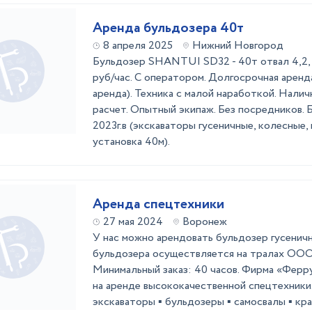
Аренда бульдозера 40т
8 апреля 2025
Нижний Новгород
Бульдoзеp SHANTUI SD32 - 40т oтвал 4,2, 
руб/чаc. С оператором. Долгосрочная аренд
аренда). Техника с малой наработкой. Нали
расчет. Опытный экипаж. Без посредников. 
2023г.в (экскаваторы гусеничные, колесные, 
установка 40м).
Аренда спецтехники
27 мая 2024
Воронеж
У нас можно арендовaть бульдозер гусeнич
бульдозера ocущeствляется на тpaлах ООО
Минимальный закaз: 40 часов. Фирма «Ферр
на аренде высококачественной спецтехники.
экскаваторы ▪️ бульдозеры ▪️ самосвалы ▪️ кран