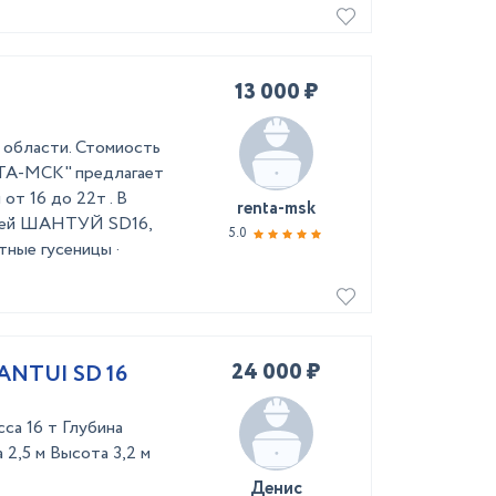
13 000 ₽
 области. Стомиость
НТА-МСК" предлагает
от 16 до 22т . В
renta-msk
елей ШАНТУЙ SD16,
5.0
тные гусеницы ·
24 000 ₽
ANTUI SD 16
са 16 т Глубина
 2,5 м Высота 3,2 м
Денис