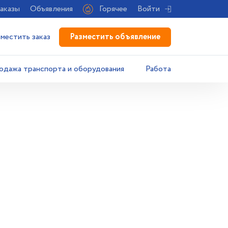
аказы
Объявления
Горячее
Войти
Разместить объявление
зместить заказ
одажа транспорта и оборудования
Работа