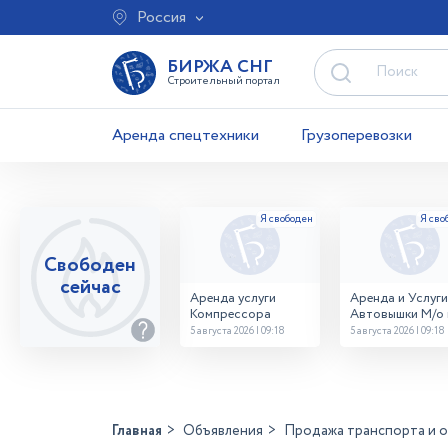
Россия
БИРЖА СНГ
Строительный портал
Аренда спецтехники
Грузоперевозки
Свободен
сейчас
Аренда услуги
Аренда и Услуги
Компрессора
Автовышки М/о г
Домодедово
5 августа 2026 | 09:18
5 августа 2026 | 09:18
26,28,32 место
Главная
Объявления
Продажа транспорта и 