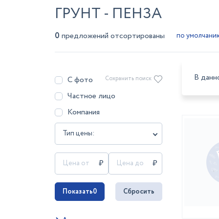
ГРУНТ - ПЕНЗА
0
предложений отсортированы
В данн
С фото
Сохранить поиск
Частное лицо
Компания
Тип цены:
Показать
0
Сбросить