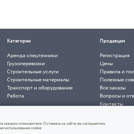
Категории
Продавцам
Аренда спецтехники
Регистрация
Грузоперевозки
Цены
Строительные услуги
Правила и по
Строительные материалы
Полезные сов
Транспорт и оборудование
Все заказы
Работа
Вопросы и от
Контакты
буйте приложение "Биржа СНГ"
тельный портал, с лучшими специалистами России и СНГ
4.8
чает согласие с
пользовательским соглашением
. Все логотипы и торговые марк
я каждого пользователя. Оставаясь на сайте, вы соглашаетесь
ия использования cookie.
СКАЧАТЬ ПРИЛОЖЕНИЕ