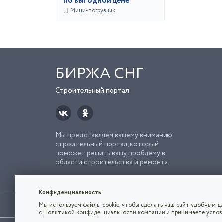
по выгодной цене
Мини-погрузчик
БИРЖА СНГ
Строительный портал
Мы представляем вашему вниманию
строительный портал, который
поможет решить вашу проблему в
области строительства и ремонта.
Попро
Строи
Конфиденциальность
Использование сайта, в том числе подача объявлений, озна
Мы используем файлы cookie, чтобы сделать наш сайт удобным дл
владельца.
с
Политикой конфиденциальности компании
и принимаете услов