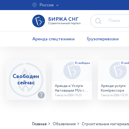
Россия
БИРЖА СНГ
Строительный портал
Аренда спецтехники
Грузоперевозки
Свободен
сейчас
Аренда и Услуги
Аренда услуги
Автовышки М/о г.
Компрессора
Домодедово
7 августа 2026 | 15:25
7 августа 2026 | 15:25
26,28,32 место
Главная
Объявления
Строительные материал