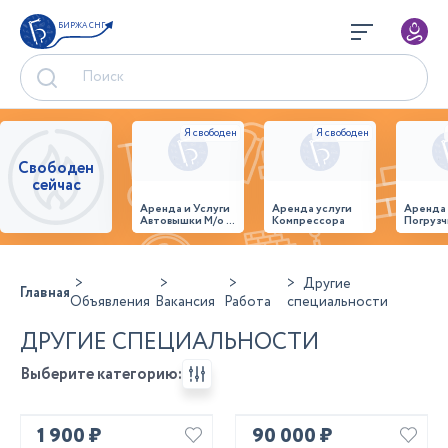
БИРЖА СНГ
Свободен
сейчас
Аренда и Услуги
Аренда услуги
Аренда
Автовышки М/о г.
Компрессора
Погрузч
Домодедово
26,28,32 место
Другие
Главная
Объявления
Вакансия
Работа
специальности
ДРУГИЕ СПЕЦИАЛЬНОСТИ
Выберите категорию:
1 900 ₽
90 000 ₽