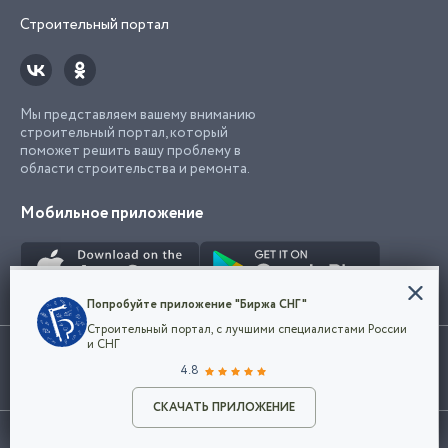
Строительный портал
Мы представляем вашему вниманию
строительный портал, который
поможет решить вашу проблему в
области строительства и ремонта.
Мобильное приложение
Конфиденциальность
Попробуйте приложение "Биржа СНГ"
Мы используем файлы cookie, чтобы сделать
Строительный портал, с лучшими специалистами России
наш сайт удобным для каждого
Использование сайта, в том числе подача объявлений, означает
и СНГ
пользователя. Оставаясь на сайте,
ОК
согласие с
пользовательским соглашением
. Все логотипы и торговые
4.8
вы соглашаетесь
марки представленные на сайте являются собственностью их
с
Политикой конфиденциальности компании
владельца.
Разместить объявление
и принимаете условия использования cookie.
СКАЧАТЬ ПРИЛОЖЕНИЕ
©2026
Биржа СНГ