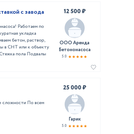
12 500 ₽
ставкой с завода
онасоса! Работаем по
куратная укладка
ваем бетон, раствор,
ООО Аренда
ы в СНТ или к объекту
Бетононасоса
 Стяжка пола Подвалы
5.0
25 000 ₽
е сложности По всем
Гарик
5.0