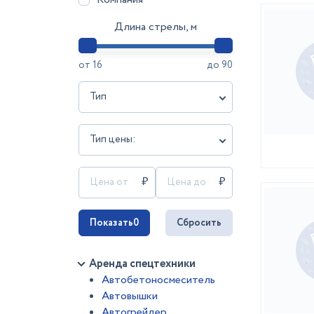
Длина стрелы, м
от
16
до
90
Тип
Тип цены:
Показать
0
Сбросить
Аренда спецтехники
Автобетоносмеситель
Автовышки
Автогрейдер