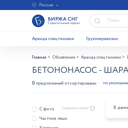
Россия
БИРЖА СНГ
Строительный портал
Аренда спецтехники
Грузоперевозки
Главная
Объявления
Аренда спецтехники
БЕТОНОНАСОС - ШАР
0
предложений отсортированы
В данн
С фото
Сохранить поиск
Частное лицо
Компания