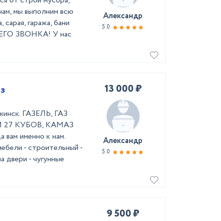
ся от строй мусора,
нам, мы выполним всю
Александр
 сарая, гаража, бани
5.0
О ЗВОНКА! У нас
13 000 ₽
аз
жинск. ГАЗЕЛЬ, ГАЗ
И 27 КУБОВ, КАМАЗ
вам именно к нам.
Александр
мебели - строительный -
5.0
а двери - чугунные
9 500 ₽