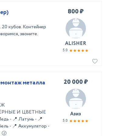
800 ₽
ер)
 20 кубов. Контейнер
воримся, звоните.
ALISHER
5.0
20 000 ₽
емонтаж металла
АЖ
 ЧЁРНЫЕ И ЦВЕТНЫЕ
Азиз
 - 📍 Латунь - 📍
5.0
ель - 📍 Аккумулятор -
 🕝