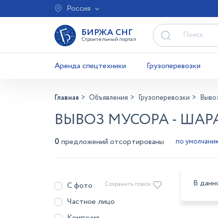
Россия
БИРЖА СНГ
Строительный портал
Аренда спецтехники
Грузоперевозки
Главная
Объявления
Грузоперевозки
Выво
ВЫВОЗ МУСОРА - ША
0
предложений отсортированы
В данн
С фото
Сохранить поиск
Частное лицо
Компания