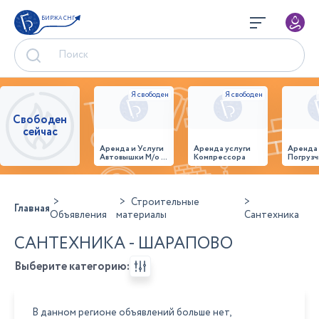
БИРЖА СНГ
Свободен
сейчас
Аренда и Услуги
Аренда услуги
Аренда
Автовышки М/о г.
Компрессора
Погрузч
Домодедово
26,28,32 место
Строительные
Главная
Объявления
материалы
Сантехника
САНТЕХНИКА - ШАРАПОВО
Выберите категорию:
В данном регионе объявлений больше нет,