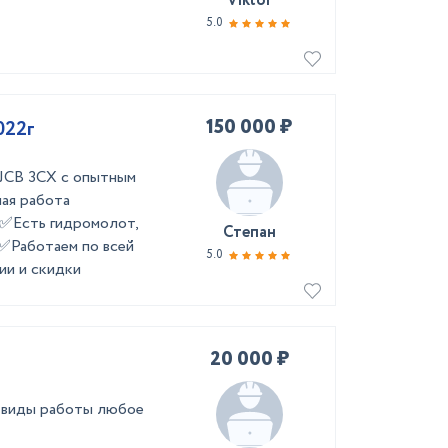
Viktor
5.0
150 000 ₽
022г
 JCB 3CX с опытным
ая работа
✅Есть гидромолот,
Степан
✅Работаем по всей
5.0
ии и скидки
20 000 ₽
е виды работы любое