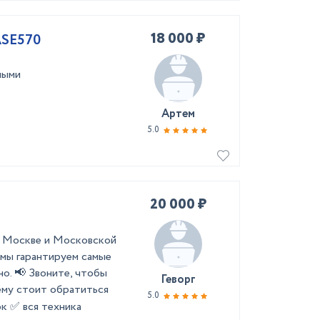
18 000 ₽
ASE570
ными
Артем
5.0
20 000 ₽
ей Москве и Московской
 мы гарантируем самые
о. 📢 Звоните, чтобы
Геворг
ему стоит обратиться
5.0
ок ✅ вся техника