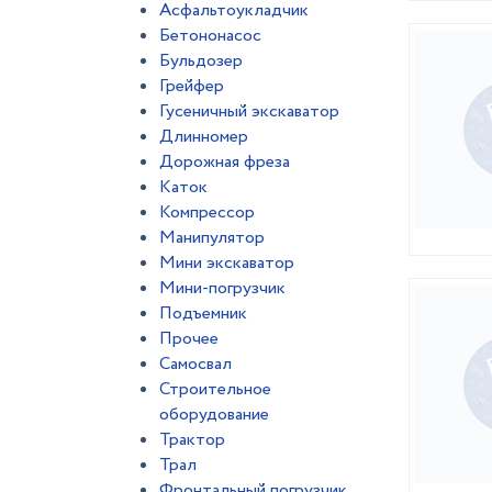
Асфальтоукладчик
Бетононасос
Бульдозер
Грейфер
Гусеничный экскаватор
Длинномер
Дорожная фреза
Каток
Компрессор
Манипулятор
Мини экскаватор
Мини-погрузчик
Подъемник
Прочее
Самосвал
Строительное
оборудование
Трактор
Трал
Фронтальный погрузчик