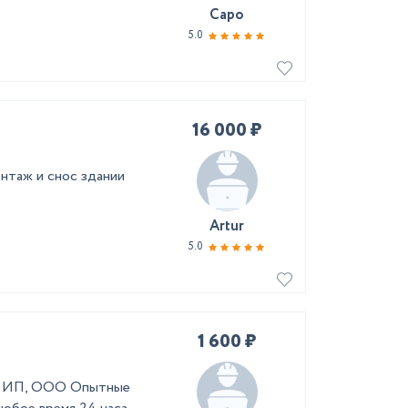
Саро
5.0
16 000 ₽
нтаж и снос здании
Artur
5.0
1 600 ₽
л, ИП, ООО Опытные