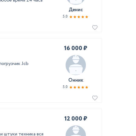
любое время 24 часа
Денис
5.0
16 000 ₽
погрузчик Jcb
Онник
5.0
12 000 ₽
и штуки техника вся