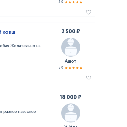
5.0
2 500 ₽
й ковш
юбая Желательно на
Ашот
5.0
18 000 ₽
ь разное навесное