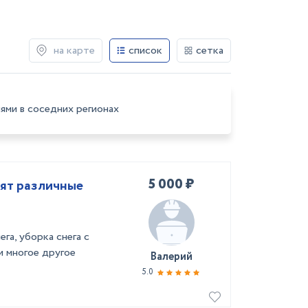
на карте
список
сетка
ями в соседних регионах
5 000 ₽
ят различные
га, уборка снега с
и многое другое
Валерий
5.0