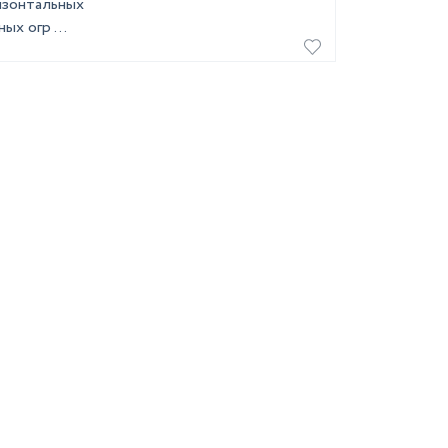
изонтальных
ых огр ...