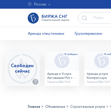
Россия
БИРЖА СНГ
Строительный портал
Аренда спецтехники
Грузоперевозки
Свободен
сейчас
Аренда и Услуги
Аренда услуги
Автовышки М/о г.
Компрессора
Домодедово
7 августа 2026 | 15:25
7 августа 2026 | 15:25
26,28,32 место
Главная
Объявления
Строительные услуги