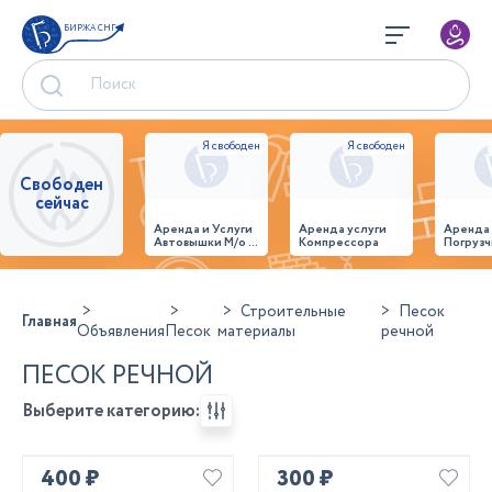
БИРЖА СНГ
Свободен
сейчас
Аренда и Услуги
Аренда услуги
Аренда
Автовышки М/о г.
Компрессора
Погрузч
Домодедово
26,28,32 место
Строительные
Песок
Главная
Объявления
Песок
материалы
речной
ПЕСОК РЕЧНОЙ
Выберите категорию:
400 ₽
300 ₽